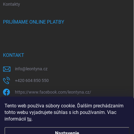
Kontakty
PRIJÍMAME ONLINE PLATBY
KONTAKT
info
@
leontyna.cz
+420 604 850 550
https://www.facebook.com/leontyna.cz/
leontyna.cz
Tento web používa súbory cookie. Ďalším prechádzaním
tohto webu vyjadrujete súhlas s ich používaním. Viac
@leontyna.cz
informácií
tu
.
Nastavenie