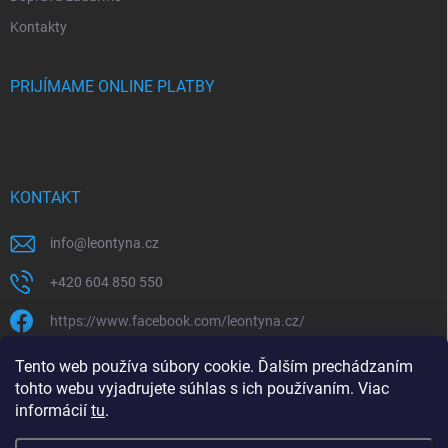
Kontakty
PRIJÍMAME ONLINE PLATBY
KONTAKT
info
@
leontyna.cz
+420 604 850 550
https://www.facebook.com/leontyna.cz/
leontyna.cz
Tento web používa súbory cookie. Ďalším prechádzaním
tohto webu vyjadrujete súhlas s ich používaním. Viac
@leontyna.cz
informácií
tu
.