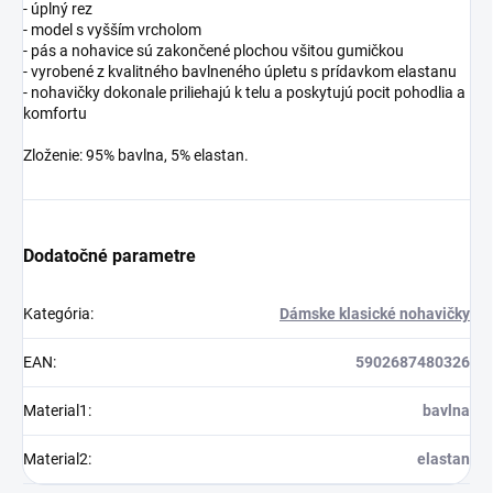
- úplný rez
- model s vyšším vrcholom
- pás a nohavice sú zakončené plochou všitou gumičkou
- vyrobené z kvalitného bavlneného úpletu s prídavkom elastanu
- nohavičky dokonale priliehajú k telu a poskytujú pocit pohodlia a
komfortu
Zloženie: 95% bavlna, 5% elastan.
Dodatočné parametre
Kategória
:
Dámske klasické nohavičky
EAN
:
5902687480326
Material1
:
bavlna
Material2
:
elastan