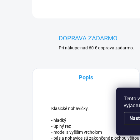
DOPRAVA ZADARMO
Pri nákupe nad 60 € doprava zadarmo.
Popis
Tento 
vyjadru
Klasické nohavičky.
Nast
- hladký
- úplný rez
- model s vyšším vrcholom
- pás a nohavice sú zakončené plochou všito