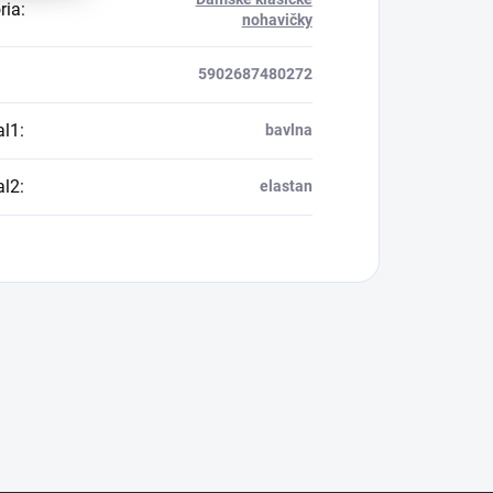
ria
:
nohavičky
5902687480272
al1
:
bavlna
al2
:
elastan