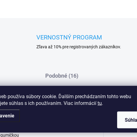
VERNOSTNÝ PROGRAM
Zľava až 10% pre registrovaných zákazníkov.
Podobné (16)
web používa súbory cookie. Ďalším prechádzaním tohto webu
jete súhlas s ich používaním. Viac informácií
tu
.
Dod
avenie
Súhl
u gumičkou