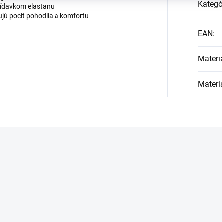
Kategó
prídavkom elastanu
tujú pocit pohodlia a komfortu
EAN
:
Materi
Materi