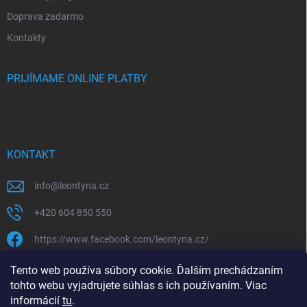
Doprava zadarmo
Kontakty
PRIJÍMAME ONLINE PLATBY
KONTAKT
info
@
leontyna.cz
+420 604 850 550
https://www.facebook.com/leontyna.cz/
leontyna.cz
Tento web používa súbory cookie. Ďalším prechádzaním
tohto webu vyjadrujete súhlas s ich používaním. Viac
@leontyna.cz
informácií
tu
.