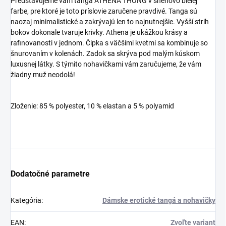
Predstavujeme vám tangá ATHENA THONG v snehovo bielej
farbe, pre ktoré je toto príslovie zaručene pravdivé. Tanga sú
naozaj minimalistické a zakrývajú len to najnutnejšie. Vyšší strih
bokov dokonale tvaruje krivky. Athena je ukážkou krásy a
rafinovanosti v jednom. Čipka s väčšími kvetmi sa kombinuje so
šnurovaním v kolenách. Zadok sa skrýva pod malým kúskom
luxusnej látky. S týmito nohavičkami vám zaručujeme, že vám
žiadny muž neodolá!
Zloženie: 85 % polyester, 10 % elastan a 5 % polyamid
Dodatočné parametre
Kategória
:
Dámske erotické tangá a nohavičky
EAN
:
Zvoľte variant