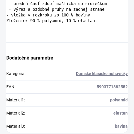
 - prednú časť zdobí mašlička so srdiečkom

 - výrez a ozdobné pruhy na zadnej strane 

- vložka v rozkroku zo 100 % bavlny 

Zloženie: 90 % polyamid, 10 % elastan.
Dodatočné parametre
Kategória
:
Dámske klasické nohavičky
EAN
:
5903771882552
Material1
:
polyamid
Material2
:
elastan
Material3
:
bavlna