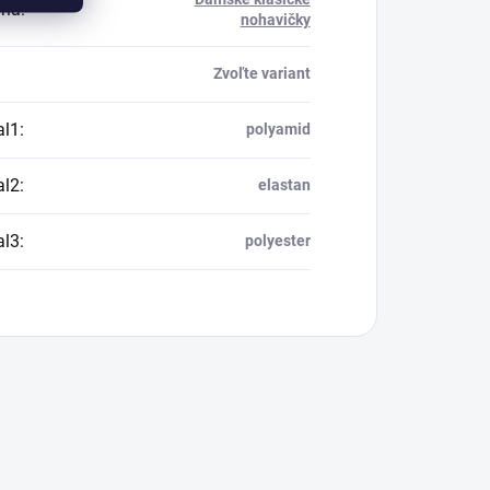
ria
:
nohavičky
Zvoľte variant
al1
:
polyamid
al2
:
elastan
al3
:
polyester