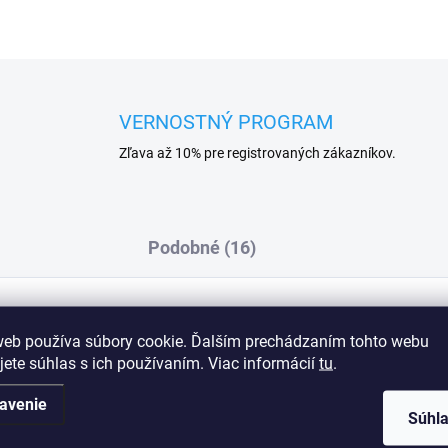
VERNOSTNÝ PROGRAM
Zľava až 10% pre registrovaných zákazníkov.
Podobné (16)
web používa súbory cookie. Ďalším prechádzaním tohto webu
vyrobené z efektnej sieťoviny a čipky- plnšie
Dod
jete súhlas s ich používaním. Viac informácií
tu
.
 3% polyester
avenie
Súhl