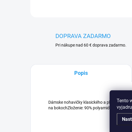
DOPRAVA ZADARMO
Pri nákupe nad 60 € doprava zadarmo.
Popis
Tento 
Dámske nohavičky klasického a plného strihu:- 
vyjadru
na bokochZloženie: 90% polyamid, 7% elastan,
Nast