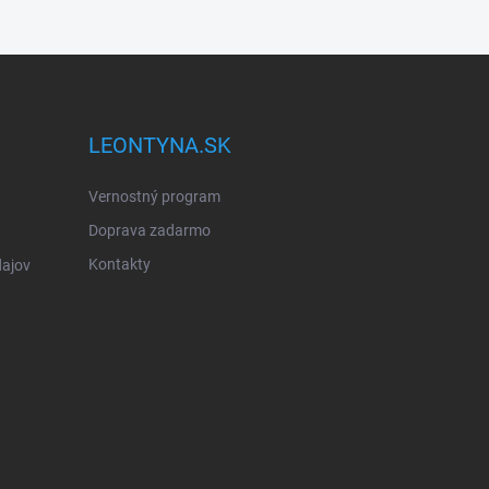
LEONTYNA.SK
Vernostný program
Doprava zadarmo
Kontakty
ajov