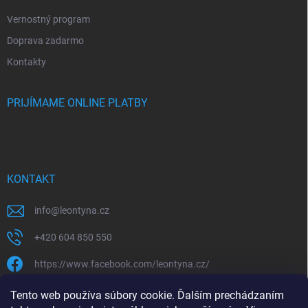
Vernostný program
Doprava zadarmo
Kontakty
PRIJÍMAME ONLINE PLATBY
KONTAKT
info
@
leontyna.cz
+420 604 850 550
https://www.facebook.com/leontyna.cz/
leontyna.cz
Tento web používa súbory cookie. Ďalším prechádzaním