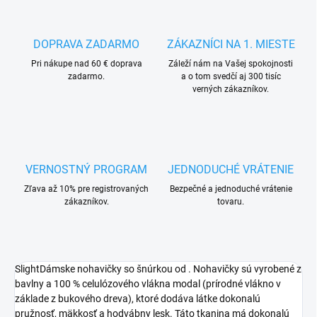
DOPRAVA ZADARMO
ZÁKAZNÍCI NA 1. MIESTE
Pri nákupe nad 60 € doprava
Záleží nám na Vašej spokojnosti
zadarmo.
a o tom svedčí aj 300 tisíc
verných zákazníkov.
VERNOSTNÝ PROGRAM
JEDNODUCHÉ VRÁTENIE
Zľava až 10% pre registrovaných
Bezpečné a jednoduché vrátenie
zákazníkov.
tovaru.
SlightDámske nohavičky so šnúrkou od . Nohavičky sú vyrobené z
bavlny a 100 % celulózového vlákna modal (prírodné vlákno v
základe z bukového dreva), ktoré dodáva látke dokonalú
pružnosť, mäkkosť a hodvábny lesk. Táto tkanina má dokonalú