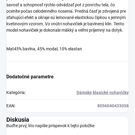
savosť a schopnosť rýchlo odvádzať pot z povrchu tela, čo
oceníte počas celodenného nosenia. Predná časť je zdvojená pre
sťahujúci efekt a okraje sú lemované elastickou čipkou s jemným
kvetinovým vzorom. Vo vnútri nohavičiek je bavlnený klin. Tento
model nohavičiek je dokonale mäkký a veľmi príjemný na dotyk.
Mat45% bavlna, 45% modal, 10% elastan
Dodatočné parametre
Kategória
:
Dámske klasické nohavičky
EAN
:
8056040433058
Diskusia
Buďte prvý, kto napíše príspevok k tejto položke.