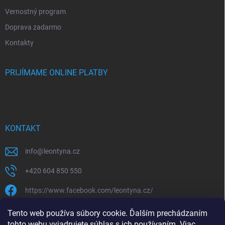
Vernostný program
Doprava zadarmo
Kontakty
PRIJÍMAME ONLINE PLATBY
KONTAKT
info
@
leontyna.cz
+420 604 850 550
https://www.facebook.com/leontyna.cz/
leontyna.cz
Tento web používa súbory cookie. Ďalším prechádzaním
tohto webu vyjadrujete súhlas s ich používaním. Viac