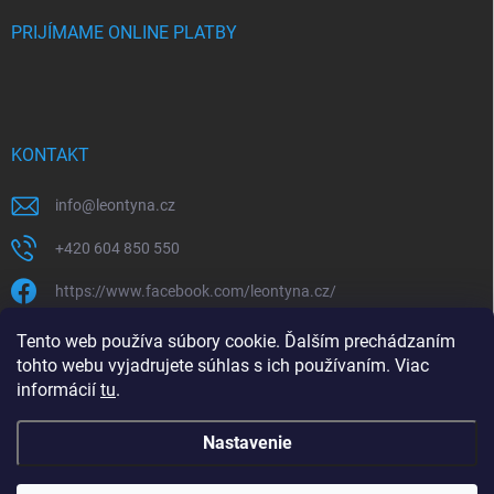
PRIJÍMAME ONLINE PLATBY
KONTAKT
info
@
leontyna.cz
+420 604 850 550
https://www.facebook.com/leontyna.cz/
leontyna.cz
Tento web používa súbory cookie. Ďalším prechádzaním
tohto webu vyjadrujete súhlas s ich používaním. Viac
@leontyna.cz
informácií
tu
.
Nastavenie