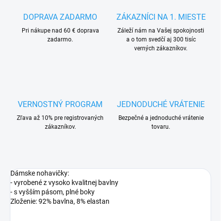
DOPRAVA ZADARMO
ZÁKAZNÍCI NA 1. MIESTE
Pri nákupe nad 60 € doprava
Záleží nám na Vašej spokojnosti
zadarmo.
a o tom svedčí aj 300 tisíc
verných zákazníkov.
VERNOSTNÝ PROGRAM
JEDNODUCHÉ VRÁTENIE
Zľava až 10% pre registrovaných
Bezpečné a jednoduché vrátenie
zákazníkov.
tovaru.
Dámske nohavičky:
- vyrobené z vysoko kvalitnej bavlny
- s vyšším pásom, plné boky
Zloženie: 92% bavlna, 8% elastan