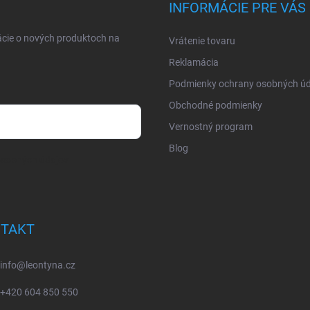
INFORMÁCIE PRE VÁS
ácie o nových produktoch na
Vrátenie tovaru
Reklamácia
Podmienky ochrany osobných úd
Obchodné podmienky
Vernostný program
Blog
osobných údajov
TAKT
info
@
leontyna.cz
+420 604 850 550