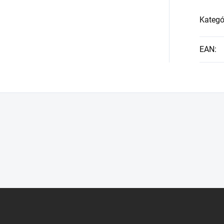
Kategó
EAN
: