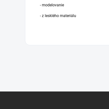
- modelovanie
- z lesklého materiálu
Z
á
p