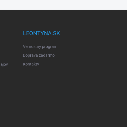
LEONTYNA.SK
Vernostný program
Doprava zadarmo
Kontakty
ajov