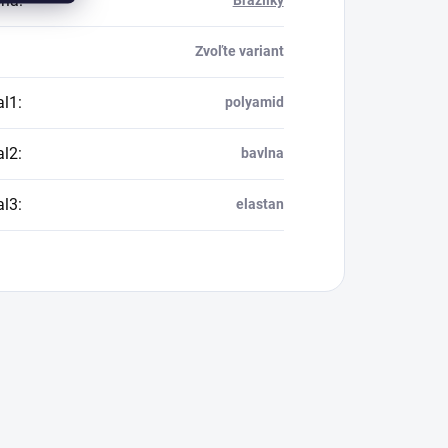
ria
:
Brazílky
Zvoľte variant
al1
:
polyamid
al2
:
bavlna
al3
:
elastan