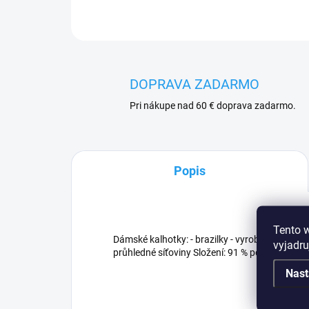
DOPRAVA ZADARMO
Pri nákupe nad 60 € doprava zadarmo.
Popis
Tento 
Dámské kalhotky: - brazilky - vyrobené ze síťo
vyjadru
průhledné síťoviny Složení: 91 % polyamid, 5 %
Nast