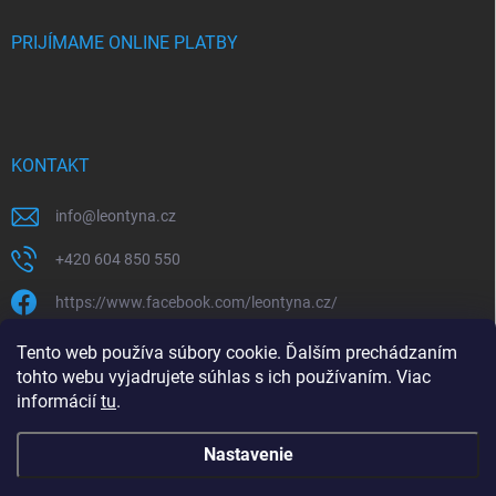
PRIJÍMAME ONLINE PLATBY
KONTAKT
info
@
leontyna.cz
+420 604 850 550
https://www.facebook.com/leontyna.cz/
leontyna.cz
Tento web používa súbory cookie. Ďalším prechádzaním
tohto webu vyjadrujete súhlas s ich používaním. Viac
@leontyna.cz
informácií
tu
.
Nastavenie