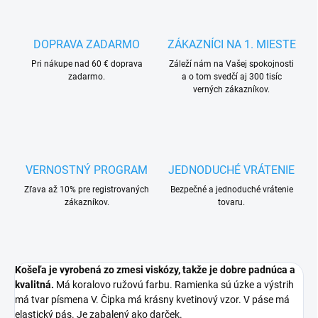
DOPRAVA ZADARMO
ZÁKAZNÍCI NA 1. MIESTE
Pri nákupe nad 60 € doprava
Záleží nám na Vašej spokojnosti
zadarmo.
a o tom svedčí aj 300 tisíc
verných zákazníkov.
VERNOSTNÝ PROGRAM
JEDNODUCHÉ VRÁTENIE
Zľava až 10% pre registrovaných
Bezpečné a jednoduché vrátenie
zákazníkov.
tovaru.
Košeľa je vyrobená zo zmesi viskózy, takže je dobre padnúca a
kvalitná.
Má koralovo ružovú farbu. Ramienka sú úzke a výstrih
má tvar písmena V. Čipka má krásny kvetinový vzor. V páse má
elastický pás. Je zabalený ako darček.