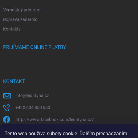
Vernostný program
Doprava zadarmo
Kontakty
PRIJÍMAME ONLINE PLATBY
KONTAKT
info
@
leontyna.cz
+420 604 850 550
https://www.facebook.com/leontyna.cz/
leontyna.cz
Tento web používa súbory cookie. Ďalším prechádzaním