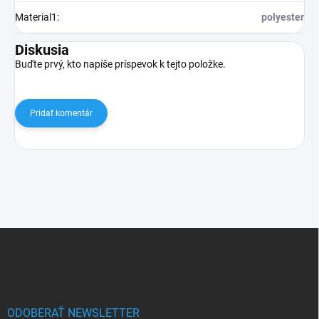
Material1
:
polyester
Diskusia
Buďte prvý, kto napíše príspevok k tejto položke.
Pridať komentár
Z
á
p
ä
t
i
ODOBERAŤ NEWSLETTER