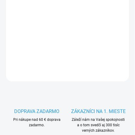
€29,29
Jednotková
MOMENTÁLNĚ NEDOSTUPNÉ
cena:
FARBA
MODRÁ - TMAVO
VEĽKOSŤ
MÔŽEME DORUČIŤ DO:
7.10.2026
OPÝTAŤ SA
STRÁŽIŤ
DOPRAVA ZADARMO
ZÁKAZNÍCI NA 1. MIESTE
Pri nákupe nad 60 € doprava
Záleží nám na Vašej spokojnosti
zadarmo.
a o tom svedčí aj 300 tisíc
verných zákazníkov.