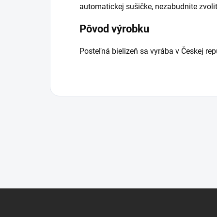
automatickej sušičke, nezabudnite zvoliť
Pôvod výrobku
Posteľná bielizeň sa vyrába v Českej rep
Z
á
p