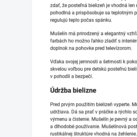
zdať, že posteľná bielizeň je vhodná len 
pohodlná a prispôsobuje sa teplotným 
regulujú teplo počas spánku.
Mušelín má prirodzený a elegantný vzhľ
farbách ho možno ľahko zladiť s interiér
doplnok na pohovke pred televízorom.
Vďaka svojej jemnosti a šetrnosti k pok
skvelou voľbou pre detskú posteľnú biel
v pohodlí a bezpečí.
Údržba bielizne
Pred prvým použitím bielizeň vyperte.
Mu
udržiava. Dá sa prať v práčke a rýchlo s
výmenu a čistenie. Mušelín je pevný a od
a dlhodobé používanie. Mušelínová posteľ
rustikálnej štruktúre vhodná na žehlenie.