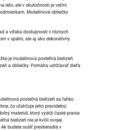
na leto, ale v skutočnosti je veľmi
podmienkam. Mušelínové obliečky
ad a vďaka dostupnosti v rôznych
om v spálni, ale aj ako dekoratívny
ožke je mušelínová posteľná bielizeň
izeň a obliečky. Pomáha udržiavať dieťa
šelínová posteľná bielizeň sa ľahko
chne, čo uľahčuje jeho pravidelnú
olný materiál, ktorý vydrží časté pranie
ná bielizeň nie je kvôli svojej
 Ak budete sušiť prestieradlá v