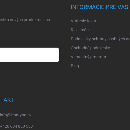
INFORMÁCIE PRE VÁS
ácie o nových produktoch na
Vrátenie tovaru
Reklamácia
Podmienky ochrany osobných úd
Obchodné podmienky
Vernostný program
Blog
osobných údajov
TAKT
info
@
leontyna.cz
+420 604 850 550