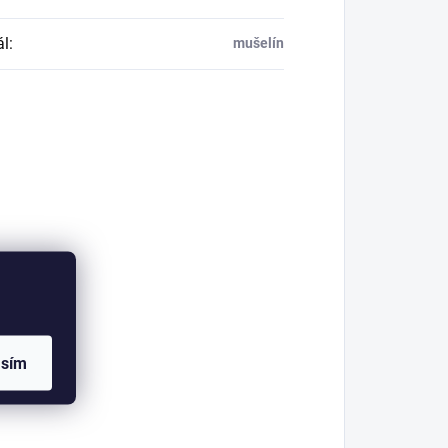
ál
:
mušelín
asím