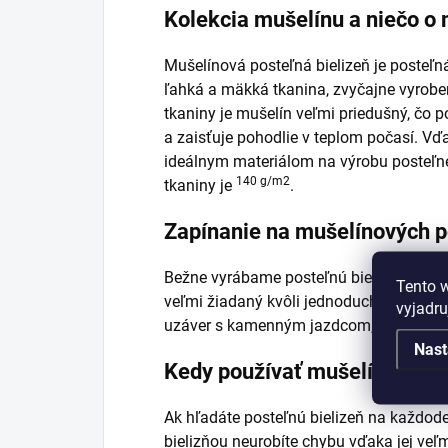
Kolekcia mušelínu a niečo o 
Mušelínová posteľná bielizeň je posteľná
ľahká a mäkká tkanina, zvyčajne vyrobe
tkaniny je mušelín veľmi priedušný, čo
a zaisťuje pohodlie v teplom počasí. Vď
ideálnym materiálom na výrobu posteľne
140 g/m2
tkaniny je
.
Zapínanie na mušelínových p
Bežne vyrábame posteľnú bielizeň so zi
Tento 
veľmi žiadaný kvôli jednoduchej výmene
vyjadru
uzáver s kamenným jazdcom, ktorý nevyč
Nast
Kedy používať mušelínové pr
Ak hľadáte posteľnú bielizeň na každod
bielizňou neurobíte chybu vďaka jej veľ