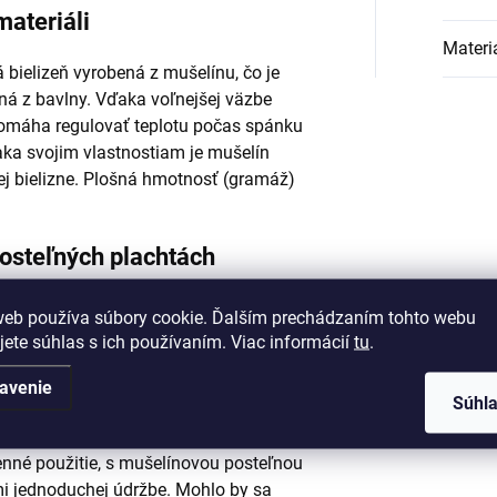
materiáli
Materi
 bielizeň vyrobená z mušelínu, čo je
ná z bavlny. Vďaka voľnejšej väzbe
 pomáha regulovať teplotu počas spánku
aka svojim vlastnostiam je mušelín
j bielizne. Plošná hmotnosť (gramáž)
osteľných plachtách
psovým uzáverom. Všívaný zips je dnes
web používa súbory cookie. Ďalším prechádzaním tohto webu
 posteľnej bielizne. Používame zipsový
jete súhlas s ich používaním. Viac informácií
tu
.
nieva z bielizne.
avenie
Súhl
estieradlá?
enné použitie, s mušelínovou posteľnou
mi jednoduchej údržbe. Mohlo by sa