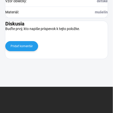
Vzor obliečky
:
detské
Materiál
:
mušelín
Diskusia
Buďte prvý, kto napíše príspevok k tejto položke.
Pridať komentár
Z
á
p
ä
t