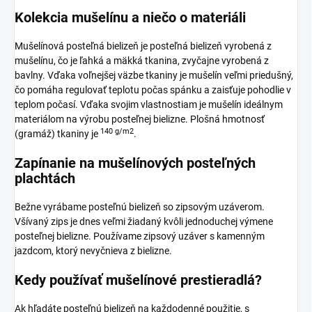
Kolekcia mušelínu a niečo o materiáli
Mušelínová posteľná bielizeň je posteľná bielizeň vyrobená z
mušelínu, čo je ľahká a mäkká tkanina, zvyčajne vyrobená z
bavlny. Vďaka voľnejšej väzbe tkaniny je mušelín veľmi priedušný,
čo pomáha regulovať teplotu počas spánku a zaisťuje pohodlie v
teplom počasí. Vďaka svojim vlastnostiam je mušelín ideálnym
materiálom na výrobu posteľnej bielizne. Plošná hmotnosť
140 g/m2
(gramáž) tkaniny je
.
Zapínanie na mušelínových posteľných
plachtách
Bežne vyrábame posteľnú bielizeň so zipsovým uzáverom.
Všívaný zips je dnes veľmi žiadaný kvôli jednoduchej výmene
posteľnej bielizne. Používame zipsový uzáver s kamenným
jazdcom, ktorý nevyčnieva z bielizne.
Kedy používať mušelínové prestieradlá?
Ak hľadáte posteľnú bielizeň na každodenné použitie, s