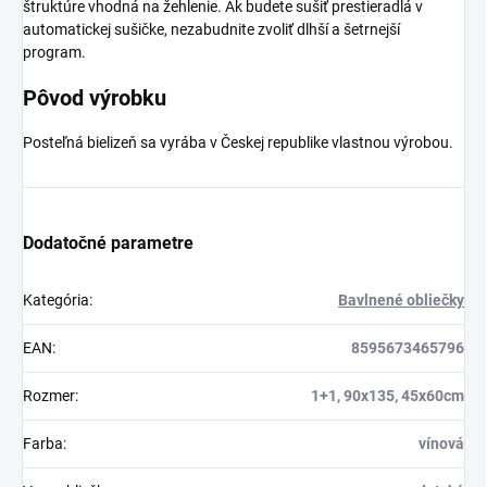
štruktúre vhodná na žehlenie. Ak budete sušiť prestieradlá v
automatickej sušičke, nezabudnite zvoliť dlhší a šetrnejší
program.
Pôvod výrobku
Posteľná bielizeň sa vyrába v Českej republike vlastnou výrobou.
Dodatočné parametre
Kategória
:
Bavlnené obliečky
EAN
:
8595673465796
Rozmer
:
1+1, 90x135, 45x60cm
Farba
:
vínová