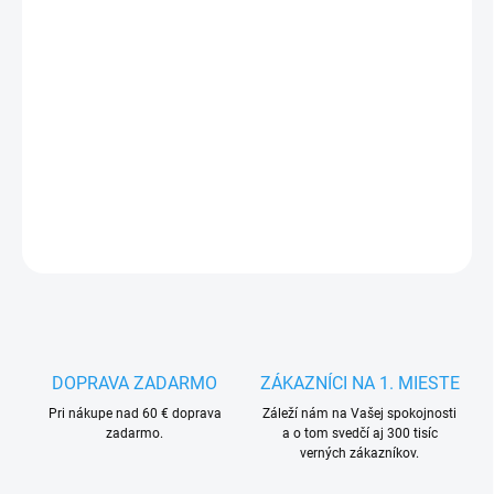
VARIANTA
MÔŽEME DORUČIŤ DO:
14.8.2026
−
+
Pridať do košíka
DETAILNÉ INFORMÁCIE
OPÝTAŤ SA
STRÁŽIŤ
DOPRAVA ZADARMO
ZÁKAZNÍCI NA 1. MIESTE
Pri nákupe nad 60 € doprava
Záleží nám na Vašej spokojnosti
zadarmo.
a o tom svedčí aj 300 tisíc
verných zákazníkov.