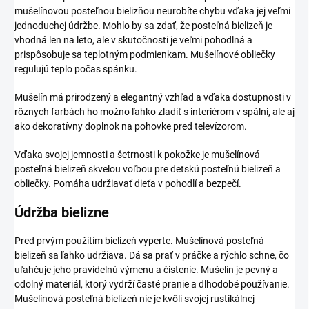
mušelínovou posteľnou bielizňou neurobíte chybu vďaka jej veľmi
jednoduchej údržbe. Mohlo by sa zdať, že posteľná bielizeň je
vhodná len na leto, ale v skutočnosti je veľmi pohodlná a
prispôsobuje sa teplotným podmienkam. Mušelínové obliečky
regulujú teplo počas spánku.
Mušelín má prirodzený a elegantný vzhľad a vďaka dostupnosti v
rôznych farbách ho možno ľahko zladiť s interiérom v spálni, ale aj
ako dekoratívny doplnok na pohovke pred televízorom.
Vďaka svojej jemnosti a šetrnosti k pokožke je mušelínová
posteľná bielizeň skvelou voľbou pre detskú posteľnú bielizeň a
obliečky. Pomáha udržiavať dieťa v pohodlí a bezpečí.
Údržba bielizne
Pred prvým použitím bielizeň vyperte.
Mušelínová posteľná
bielizeň sa ľahko udržiava. Dá sa prať v práčke a rýchlo schne, čo
uľahčuje jeho pravidelnú výmenu a čistenie. Mušelín je pevný a
odolný materiál, ktorý vydrží časté pranie a dlhodobé používanie.
Mušelínová posteľná bielizeň nie je kvôli svojej rustikálnej