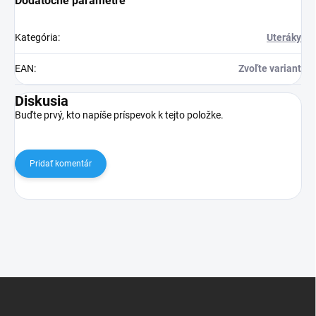
Dodatočné parametre
Kategória
:
Uteráky
EAN
:
Zvoľte variant
Diskusia
Buďte prvý, kto napíše príspevok k tejto položke.
Pridať komentár
Z
á
p