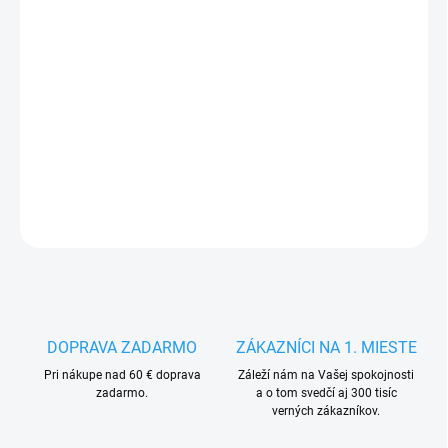
VARIANTA
MÔŽEME DORUČIŤ DO:
ZVOĽTE VARIANT
−
+
Pridať do košíka
DETAILNÉ INFORMÁCIE
OPÝTAŤ SA
STRÁŽIŤ
DOPRAVA ZADARMO
ZÁKAZNÍCI NA 1. MIESTE
Pri nákupe nad 60 € doprava
Záleží nám na Vašej spokojnosti
zadarmo.
a o tom svedčí aj 300 tisíc
verných zákazníkov.