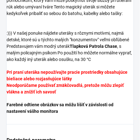
pomocníkom, ktorý vám môže poskytnúť svoje služby pri utieraní
rúk alebo umývaní tváre Tento magický uterák si môžete
kedykoľvek pribaliť so sebou do batohu, kabelky alebo tašky:
:))) V našej ponuke nájdete uteráky s rôznymi motívmi, najmä
detské, ktoré sú u týchto malých "konzumentov" veľmi obľúbené
Predstavujem vám modrý uterák
Tlapková Patrola Chase
, s
malým policajným psíkom Po použití ho môžete normálne vyprať,
ako každý iný uterák alebo osušku, na 30 °C
Pri praní uteráka nepoužívajte pracie prostriedky obsahujúce
bieliace alebo rozjasňujúce látky
Neodporúčame používať zmäkčovadlá, pretože môžu zlepiť
vlákna a znížiť ich savosť
Farebné odtiene obrázkov sa môžu líšiť v závislosti od
nastavení vášho monitora