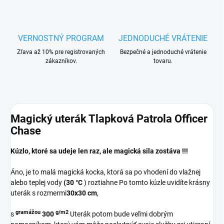
VERNOSTNÝ PROGRAM
JEDNODUCHÉ VRÁTENIE
Zľava až 10% pre registrovaných
Bezpečné a jednoduché vrátenie
zákazníkov.
tovaru.
Magický uterák Tlapková Patrola Officer
Chase
Kúzlo, ktoré sa udeje len raz, ale magická sila zostáva !!!
Áno, je to malá magická kocka, ktorá sa po vhodení do vlažnej
alebo teplej vody
(30 °C
) roztiahne Po tomto kúzle uvidíte krásny
uterák s rozmermi
30x30 cm
,
gramážou
g/m2
s
300
Uterák potom bude veľmi dobrým