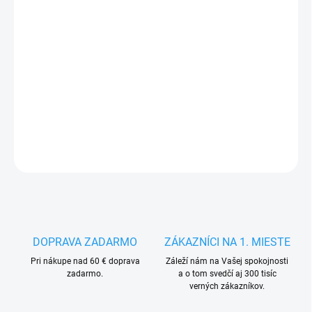
VARIANTA
MÔŽEME DORUČIŤ DO:
ZVOĽTE VARIANT
−
+
Pridať do košíka
DETAILNÉ INFORMÁCIE
OPÝTAŤ SA
STRÁŽIŤ
DOPRAVA ZADARMO
ZÁKAZNÍCI NA 1. MIESTE
Pri nákupe nad 60 € doprava
Záleží nám na Vašej spokojnosti
zadarmo.
a o tom svedčí aj 300 tisíc
verných zákazníkov.