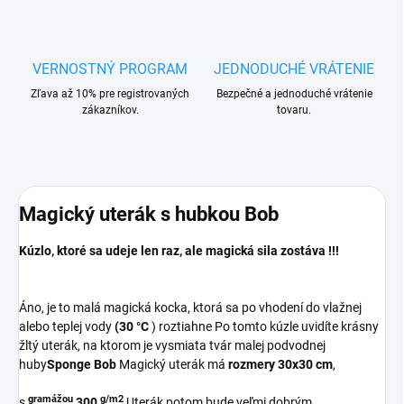
VERNOSTNÝ PROGRAM
JEDNODUCHÉ VRÁTENIE
Zľava až 10% pre registrovaných
Bezpečné a jednoduché vrátenie
zákazníkov.
tovaru.
Magický uterák s hubkou Bob
Kúzlo, ktoré sa udeje len raz, ale magická sila zostáva !!!
Áno, je to malá magická kocka, ktorá sa po vhodení do vlažnej
alebo teplej vody
(30 °C
) roztiahne Po tomto kúzle uvidíte krásny
žltý uterák, na ktorom je vysmiata tvár malej podvodnej
huby
Sponge Bob
Magický uterák má
rozmery 30x30 cm
,
gramážou
g/m2
s
300
Uterák potom bude veľmi dobrým