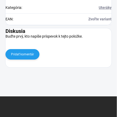
Kategória
:
Uteráky
EAN
:
Zvoľte variant
Diskusia
Buďte prvý, kto napíše príspevok k tejto položke.
Pridať komentár
Z
á
p
ä