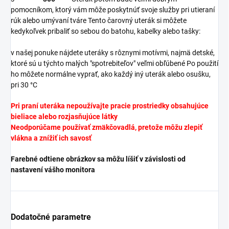
pomocníkom, ktorý vám môže poskytnúť svoje služby pri utieraní
rúk alebo umývaní tváre Tento čarovný uterák si môžete
kedykoľvek pribaliť so sebou do batohu, kabelky alebo tašky:
v našej ponuke nájdete uteráky s rôznymi motívmi, najmä detské,
ktoré sú u týchto malých "spotrebiteľov" veľmi obľúbené Po použití
ho môžete normálne vyprať, ako každý iný uterák alebo osušku,
pri 30 °C
Pri praní uteráka nepoužívajte pracie prostriedky obsahujúce
bieliace alebo rozjasňujúce látky
Neodporúčame používať zmäkčovadlá, pretože môžu zlepiť
vlákna a znížiť ich savosť
Farebné odtiene obrázkov sa môžu líšiť v závislosti od
nastavení vášho monitora
Dodatočné parametre