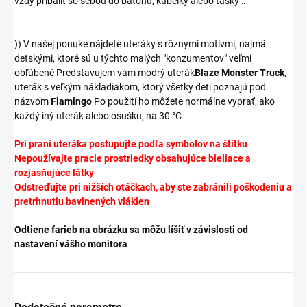
vždy pribaliť so sebou do batohu, kabelky alebo tašky ::
)) V našej ponuke nájdete uteráky s rôznymi motívmi, najmä
detskými, ktoré sú u týchto malých "konzumentov" veľmi
obľúbené Predstavujem vám modrý uterák
Blaze Monster Truck
,
uterák s veľkým nákladiakom, ktorý všetky deti poznajú pod
názvom
Flamingo
Po použití ho môžete normálne vyprať, ako
každý iný uterák alebo osušku, na 30 °C
Pri praní uteráka postupujte podľa symbolov na štítku
Nepoužívajte pracie prostriedky obsahujúce bieliace a
rozjasňujúce látky
Odstreďujte pri nižších otáčkach, aby ste zabránili poškodeniu a
pretrhnutiu bavlnených vlákien
Odtiene farieb na obrázku sa môžu líšiť v závislosti od
nastavení vášho monitora