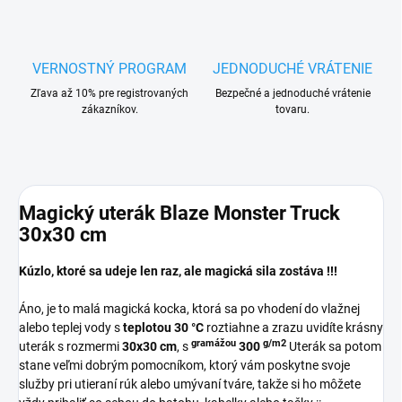
VERNOSTNÝ PROGRAM
JEDNODUCHÉ VRÁTENIE
Zľava až 10% pre registrovaných
Bezpečné a jednoduché vrátenie
zákazníkov.
tovaru.
Magický uterák Blaze Monster Truck
30x30 cm
Kúzlo, ktoré sa udeje len raz, ale magická sila zostáva !!!
Áno, je to malá magická kocka, ktorá sa po vhodení do vlažnej
alebo teplej vody s
teplotou 30 °C
roztiahne a zrazu uvidíte krásny
gramážou
g/m2
uterák s rozmermi
30x30 cm
, s
300
Uterák sa potom
stane veľmi dobrým pomocníkom, ktorý vám poskytne svoje
služby pri utieraní rúk alebo umývaní tváre, takže si ho môžete