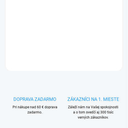
VARIANTA
MÔŽEME DORUČIŤ DO:
ZVOĽTE VARIANT
−
+
Pridať do košíka
DETAILNÉ INFORMÁCIE
OPÝTAŤ SA
STRÁŽIŤ
DOPRAVA ZADARMO
ZÁKAZNÍCI NA 1. MIESTE
Pri nákupe nad 60 € doprava
Záleží nám na Vašej spokojnosti
zadarmo.
a o tom svedčí aj 300 tisíc
verných zákazníkov.