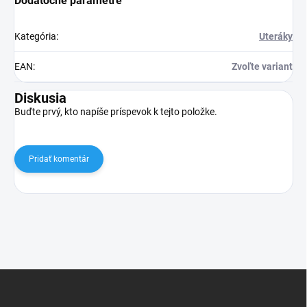
Dodatočné parametre
Kategória
:
Uteráky
EAN
:
Zvoľte variant
Diskusia
Buďte prvý, kto napíše príspevok k tejto položke.
Pridať komentár
Z
á
p