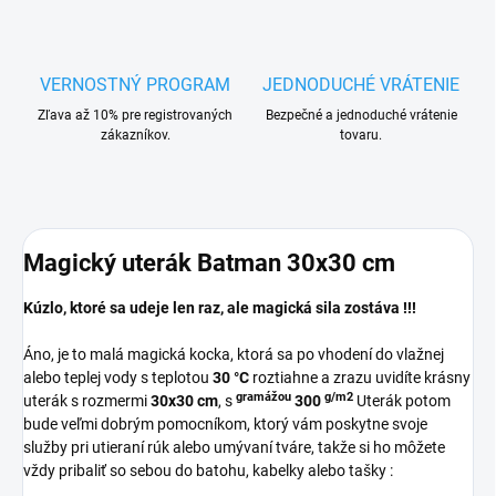
VERNOSTNÝ PROGRAM
JEDNODUCHÉ VRÁTENIE
Zľava až 10% pre registrovaných
Bezpečné a jednoduché vrátenie
zákazníkov.
tovaru.
Magický uterák Batman 30x30 cm
Kúzlo, ktoré sa udeje len raz, ale magická sila zostáva !!!
Áno, je to malá magická kocka, ktorá sa po vhodení do vlažnej
alebo teplej vody s teplotou
30 °C
roztiahne a zrazu uvidíte krásny
gramážou
g/m2
uterák s rozmermi
30x30 cm
, s
300
Uterák potom
bude veľmi dobrým pomocníkom, ktorý vám poskytne svoje
služby pri utieraní rúk alebo umývaní tváre, takže si ho môžete
vždy pribaliť so sebou do batohu, kabelky alebo tašky :