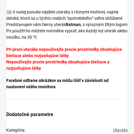
:))) V našej ponuke nájdete uteráky s rôznymi motívmi, najmä
detské, ktoré sú u týchto malých "spotrebiteľov" veľmi obľúbené
Predstavujem vám čierny uterák
Batman
, s výrazným žltým logom
Po použití ho môžete normálne vyprať, ako každý iný uterák alebo
osušku, na 30 °C
Pri praní uteráka nepoužívajte pracie prostriedky obsahujúce
bieliace alebo rozjasňujúce látky
Nepoužívajte pracie prostriedky obsahujúce bieliace a
rozjasňujúce látky
Farebné odtiene obrázkov sa môžu líšiť v závislosti od
nastavení vášho monitora
Dodatočné parametre
Kategória
:
Uteráky