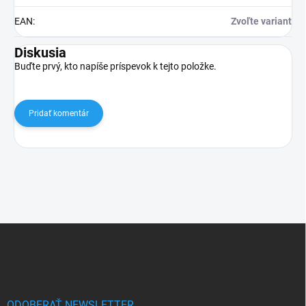
EAN
:
Zvoľte variant
Diskusia
Buďte prvý, kto napíše príspevok k tejto položke.
Pridať komentár
Z
á
p
ä
t
i
ODOBERAŤ NEWSLETTER