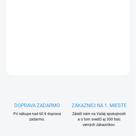
VARIANTA
MÔŽEME DORUČIŤ DO:
ZVOĽTE VARIANT
−
+
Pridať do košíka
DETAILNÉ INFORMÁCIE
OPÝTAŤ SA
STRÁŽIŤ
DOPRAVA ZADARMO
ZÁKAZNÍCI NA 1. MIESTE
Pri nákupe nad 60 € doprava
Záleží nám na Vašej spokojnosti
zadarmo.
a o tom svedčí aj 300 tisíc
verných zákazníkov.