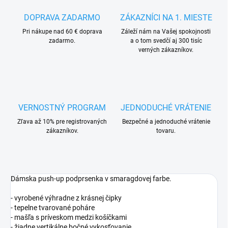
DOPRAVA ZADARMO
ZÁKAZNÍCI NA 1. MIESTE
Pri nákupe nad 60 € doprava
Záleží nám na Vašej spokojnosti
zadarmo.
a o tom svedčí aj 300 tisíc
verných zákazníkov.
VERNOSTNÝ PROGRAM
JEDNODUCHÉ VRÁTENIE
Zľava až 10% pre registrovaných
Bezpečné a jednoduché vrátenie
zákazníkov.
tovaru.
Dámska push-up podprsenka v smaragdovej farbe.
- vyrobené výhradne z krásnej čipky
- tepelne tvarované poháre
- mašľa s príveskom medzi košíčkami
- žiadne vertikálne bočné vykosťovanie