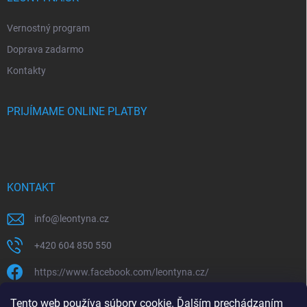
Vernostný program
Doprava zadarmo
Kontakty
PRIJÍMAME ONLINE PLATBY
KONTAKT
info
@
leontyna.cz
+420 604 850 550
https://www.facebook.com/leontyna.cz/
leontyna.cz
Tento web používa súbory cookie. Ďalším prechádzaním