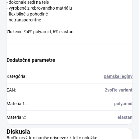
- dokonale sedí na tele
- vyrobené z rebrovaného matriálu
- flexibilné a pohodlné
- netransparentné
Zloženie: 94% polyamid, 6% elastan.
Dodatočné parametre
Kategória
:
Dámske legíny
EAN
:
Zvoľte variant
Material1
:
polyamid
Material2
:
elastan
Diskusia
Buďte prvý, kto napíše príspevok k tejto položke.