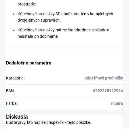
prostredie.
Kúpeľňové predložky 3D ponúkame len v kompletných
dvojdielnych súpravách.
Kúpeľňové predložky máme štandardne na sklade a
neustále ich dopĺňame.
Dodatočné parametre
Kategória
:
Kúpeľňové predložky
EAN
:
8592325122984
Farba
:
modrá
Diskusia
Buďte prvý, kto napíše príspevok k tejto položke.