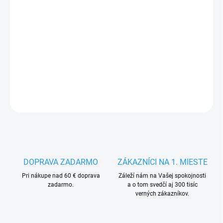
MÔŽEME
DORUČIŤ DO:
12.8.2026
−
+
Pridať do košíka
DETAILNÉ INFORMÁCIE
OPÝTAŤ SA
STRÁŽIŤ
DOPRAVA ZADARMO
ZÁKAZNÍCI NA 1. MIESTE
Pri nákupe nad 60 € doprava
Záleží nám na Vašej spokojnosti
zadarmo.
a o tom svedčí aj 300 tisíc
verných zákazníkov.