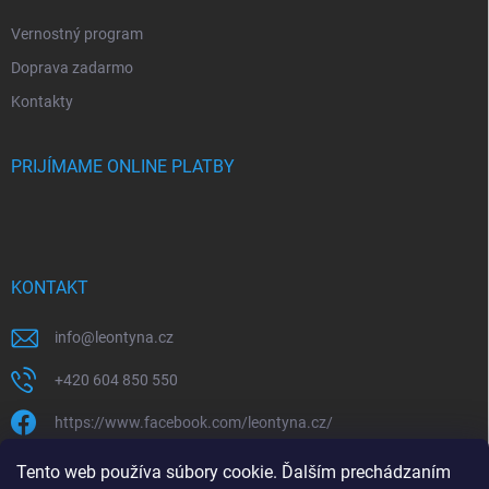
Vernostný program
Doprava zadarmo
Kontakty
PRIJÍMAME ONLINE PLATBY
KONTAKT
info
@
leontyna.cz
+420 604 850 550
https://www.facebook.com/leontyna.cz/
leontyna.cz
Tento web používa súbory cookie. Ďalším prechádzaním