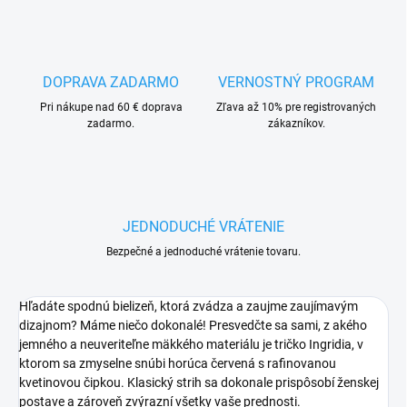
DOPRAVA ZADARMO
VERNOSTNÝ PROGRAM
Pri nákupe nad 60 € doprava
Zľava až 10% pre registrovaných
zadarmo.
zákazníkov.
JEDNODUCHÉ VRÁTENIE
Bezpečné a jednoduché vrátenie tovaru.
Hľadáte spodnú bielizeň, ktorá zvádza a zaujme zaujímavým
dizajnom? Máme niečo dokonalé! Presvedčte sa sami, z akého
jemného a neuveriteľne mäkkého materiálu je tričko Ingridia, v
ktorom sa zmyselne snúbi horúca červená s rafinovanou
kvetinovou čipkou. Klasický strih sa dokonale prispôsobí ženskej
postave a zároveň zvýrazní všetky vaše prednosti.