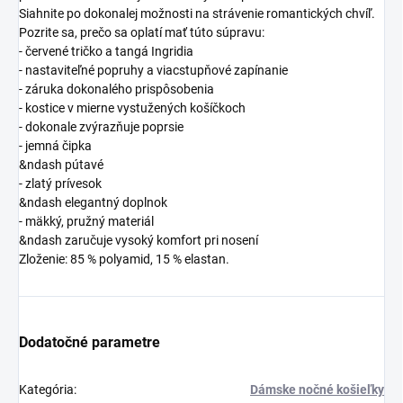
Siahnite po dokonalej možnosti na strávenie romantických chvíľ.
Pozrite sa, prečo sa oplatí mať túto súpravu:
- červené tričko a tangá Ingridia
- nastaviteľné popruhy a viacstupňové zapínanie
- záruka dokonalého prispôsobenia
- kostice v mierne vystužených košíčkoch
- dokonale zvýrazňuje poprsie
- jemná čipka
&ndash pútavé
- zlatý prívesok
&ndash elegantný doplnok
- mäkký, pružný materiál
&ndash zaručuje vysoký komfort pri nosení
Zloženie: 85 % polyamid, 15 % elastan.
Dodatočné parametre
Kategória
:
Dámske nočné košieľky