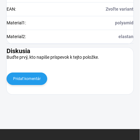
EAN
:
Zvoľte variant
Material1
:
polyamid
Material2
:
elastan
Diskusia
Buďte prvý, kto napíše príspevok k tejto položke.
Pridať komentár
Z
á