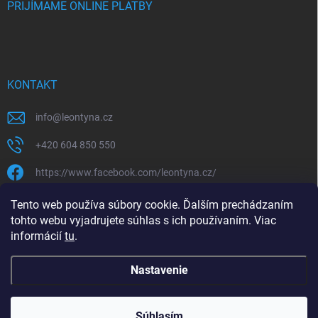
PRIJÍMAME ONLINE PLATBY
KONTAKT
info
@
leontyna.cz
+420 604 850 550
https://www.facebook.com/leontyna.cz/
leontyna.cz
Tento web používa súbory cookie. Ďalším prechádzaním
tohto webu vyjadrujete súhlas s ich používaním. Viac
@leontyna.cz
informácií
tu
.
Nastavenie
Copyright 2026
Leontyna.sk
. Všetky práva vyhradené.
Súhlasím