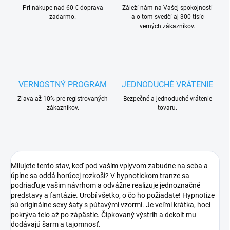
Pri nákupe nad 60 € doprava
Záleží nám na Vašej spokojnosti
zadarmo.
a o tom svedčí aj 300 tisíc
verných zákazníkov.
VERNOSTNÝ PROGRAM
JEDNODUCHÉ VRÁTENIE
Zľava až 10% pre registrovaných
Bezpečné a jednoduché vrátenie
zákazníkov.
tovaru.
Milujete tento stav, keď pod vaším vplyvom zabudne na seba a
úplne sa oddá horúcej rozkoši? V hypnotickom tranze sa
podriaďuje vašim návrhom a odvážne realizuje jednoznačné
predstavy a fantázie. Urobí všetko, o čo ho požiadate! Hypnotize
sú originálne sexy šaty s pútavými vzormi. Je veľmi krátka, hoci
pokrýva telo až po zápästie. Čipkovaný výstrih a dekolt mu
dodávajú šarm a tajomnosť.