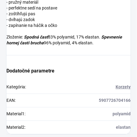
- pružný materiál
- perfektne sedí na postave
- zoštíhľujú pas
- dvíhajú zadok
- zapínanie na háčik a očko
Zloženie:
Spodná časť
83% polyamid, 17% elastan.
Spevnenie
hornej časti brucha
96% polyamid, 4% elastan.
Dodatočné parametre
Kategória
:
Korzety
EAN
:
5907726704166
Material1
:
polyamid
Material2
:
elastan