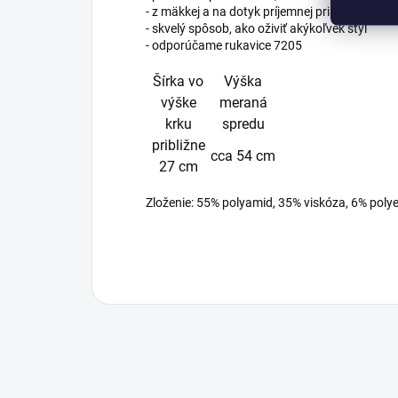
- z mäkkej a na dotyk príjemnej priadze d
- skvelý spôsob, ako oživiť akýkoľvek štýl
- odporúčame rukavice 7205
Šírka vo
Výška
výške
meraná
krku
spredu
približne
cca 54 cm
27 cm
Zloženie: 55% polyamid, 35% viskóza, 6% polye