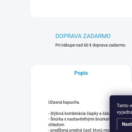
DOPRAVA ZADARMO
Pri nákupe nad 60 € doprava zadarmo.
Popis
Úžasná kapucňa.
Tento 
vyjadru
- štýlová kombinácia čiapky a šálu v jednom
- Šnúrka s nastaviteľnými šnúrkami zaisťuje d
Nast
chladom
- predĺžená predná časť, ktorú možno skryť p