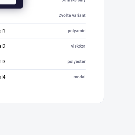
ria
:
Dámske šály
Zvoľte variant
al1
:
polyamid
al2
:
viskóza
al3
:
polyester
al4
:
modal