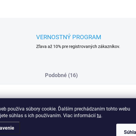
VERNOSTNÝ PROGRAM
Zľava až 10% pre registrovaných zákazníkov.
Podobné (16)
Dod
web používa súbory cookie. Ďalším prechádzaním tohto webu
jete súhlas s ich používaním. Viac informácií
tu
.
okonalé priľnutie k hlave a ochranu pred
avenie
Súhl
od bundu