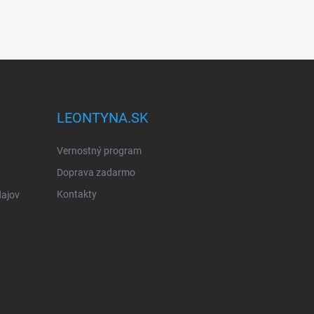
LEONTYNA.SK
Vernostný program
Doprava zadarmo
Kontakty
ajov