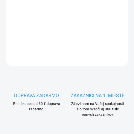
MÔŽEME DORUČIŤ DO:
ZVOĽTE VARIANT
−
+
Pridať do košíka
DETAILNÉ INFORMÁCIE
OPÝTAŤ SA
STRÁŽIŤ
DOPRAVA ZADARMO
ZÁKAZNÍCI NA 1. MIESTE
Pri nákupe nad 60 € doprava
Záleží nám na Vašej spokojnosti
zadarmo.
a o tom svedčí aj 300 tisíc
verných zákazníkov.