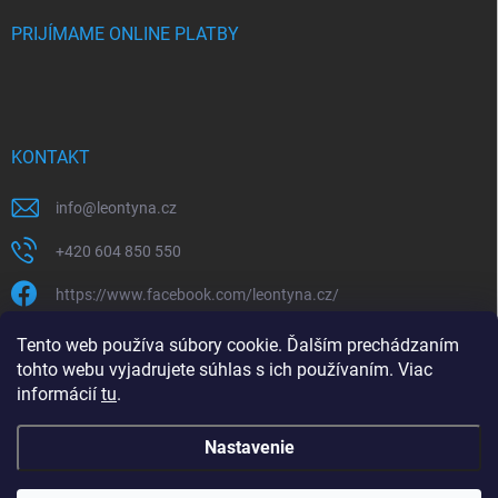
PRIJÍMAME ONLINE PLATBY
KONTAKT
info
@
leontyna.cz
+420 604 850 550
https://www.facebook.com/leontyna.cz/
leontyna.cz
Tento web používa súbory cookie. Ďalším prechádzaním
tohto webu vyjadrujete súhlas s ich používaním. Viac
@leontyna.cz
informácií
tu
.
Nastavenie