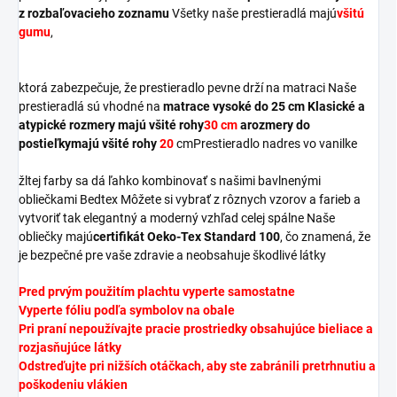
z rozbaľovacieho zoznamu
Všetky naše prestieradlá majú
všitú
gumu
,
ktorá zabezpečuje, že prestieradlo pevne drží na matraci Naše
prestieradlá sú vhodné na
matrace vysoké do 25 cm Klasické a
atypické rozmery majú všité rohy
30 cm
a
rozmery do
postieľky
majú všité rohy
20
cm
Prestieradlo na
dres vo vanilke
žltej farby sa dá ľahko kombinovať s našimi bavlnenými
obliečkami Bedtex Môžete si vybrať z rôznych vzorov a farieb a
vytvoriť tak elegantný a moderný vzhľad celej spálne Naše
obliečky majú
certifikát Oeko-Tex Standard 100
, čo znamená, že
je bezpečné pre vaše zdravie a neobsahuje škodlivé látky
Pred prvým použitím plachtu vyperte samostatne
Vyperte fóliu podľa symbolov na obale
Pri praní nepoužívajte pracie prostriedky obsahujúce bieliace a
rozjasňujúce látky
Odstreďujte pri nižších otáčkach, aby ste zabránili pretrhnutiu a
poškodeniu vlákien