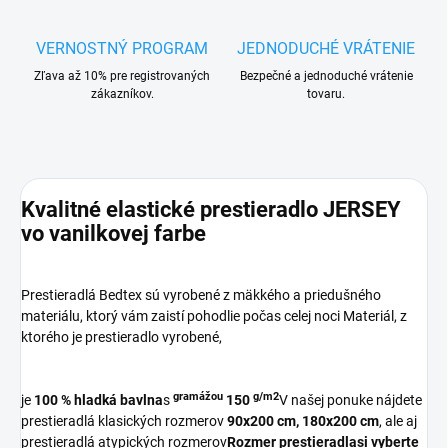
VERNOSTNÝ PROGRAM
JEDNODUCHÉ VRÁTENIE
Zľava až 10% pre registrovaných
Bezpečné a jednoduché vrátenie
zákazníkov.
tovaru.
Kvalitné elastické prestieradlo JERSEY
vo vanilkovej farbe
Prestieradlá Bedtex sú vyrobené z mäkkého a priedušného
materiálu, ktorý vám zaistí pohodlie počas celej noci Materiál, z
ktorého je prestieradlo vyrobené,
gramážou
g/m2
j
e
100 % hladká bavlna
s
150
V našej ponuke nájdete
prestieradlá klasických rozmerov
90x200 cm,
180x200 cm
, ale aj
prestieradlá atypických rozmerov
Rozmer prestieradla
si vyberte