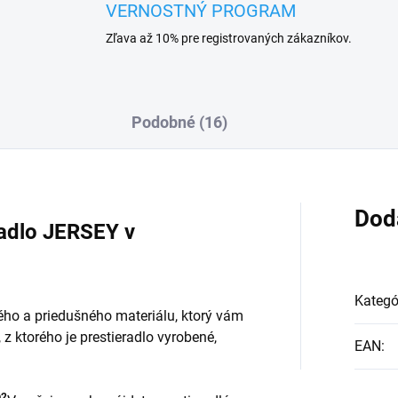
VERNOSTNÝ PROGRAM
Zľava až 10% pre registrovaných zákazníkov.
Podobné (16)
Dod
radlo JERSEY v
Kategó
ého a priedušného materiálu, ktorý vám
, z ktorého je prestieradlo vyrobené,
EAN
:
m2