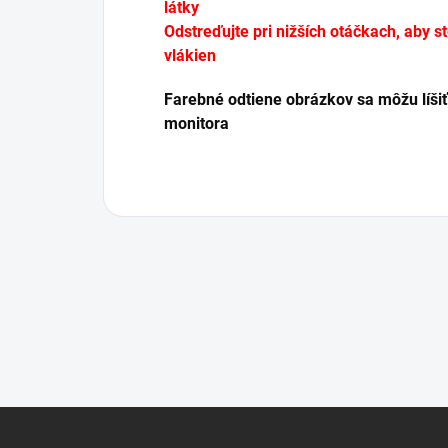
látky
Odstreďujte pri nižších otáčkach, aby s
vlákien
Farebné odtiene obrázkov sa môžu líšiť
monitora
Z
á