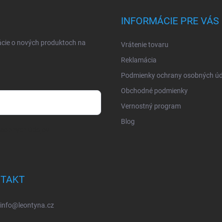
INFORMÁCIE PRE VÁS
ácie o nových produktoch na
Vrátenie tovaru
Reklamácia
Podmienky ochrany osobných úd
Obchodné podmienky
Vernostný program
Blog
osobných údajov
TAKT
info
@
leontyna.cz