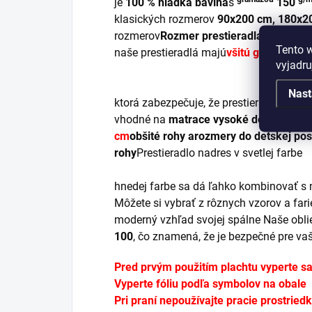
j
e
100 % hladká bavlna
s
150
klasických rozmerov
90x200 cm,
180x2
rozmerov
Rozmer prestieradla
si vybert
Tento 
naše prestieradlá majú
všitú gumu
,
vyjadru
Nast
ktorá zabezpečuje, že prestieradlo pevne
vhodné na
matrace vysoké do 25 cm Kl
cm
obšité rohy
a
rozmery do
detskej pos
rohy
Prestieradlo na
dres v svetlej farbe
hnedej farbe sa dá ľahko kombinovať s
Môžete si vybrať z rôznych vzorov a farie
moderný vzhľad svojej spálne Naše obl
100
, čo znamená, že je bezpečné pre vaš
Pred prvým použitím plachtu vyperte s
Vyperte fóliu podľa symbolov na obale
Pri praní nepoužívajte pracie prostried