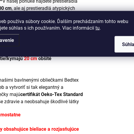
V našej ponuke nájdete prestieradlá
00 cm
, ale aj prestieradlá atypických
e z rozbaľovacieho zoznamu
Všetky
web používa súbory cookie. Ďalším prechádzaním tohto webu
jete súhlas s ich používaním. Viac informácií
tu
.
avenie
 drží na matraci Naše prestieradlá sú
Súhl
asické a atypické rozmery majú
30
tieľky
majú
20 cm
obšité
 našimi bavlnenými obliečkami Bedtex
b a vytvoriť si tak elegantný a
iečky majú
certifikát Oeko-Tex Standard
e zdravie a neobsahuje škodlivé látky
amostatne
ky obsahujúce bieliace a rozjasňujúce