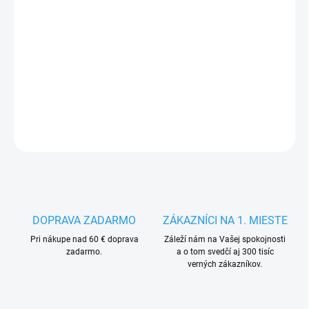
MÔŽEME DORUČIŤ DO:
ZVOĽTE VARIANT
−
+
Pridať do košíka
DETAILNÉ INFORMÁCIE
OPÝTAŤ SA
STRÁŽIŤ
DOPRAVA ZADARMO
ZÁKAZNÍCI NA 1. MIESTE
Pri nákupe nad 60 € doprava
Záleží nám na Vašej spokojnosti
zadarmo.
a o tom svedčí aj 300 tisíc
verných zákazníkov.