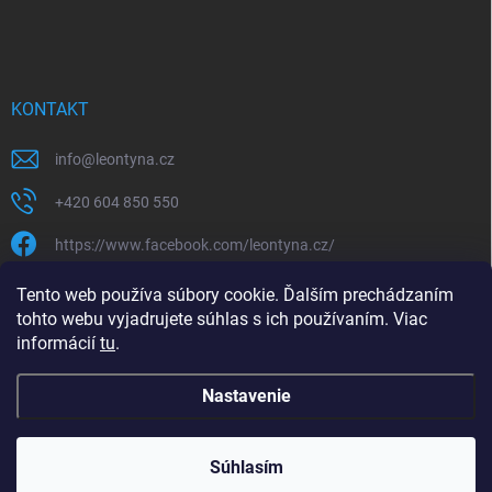
KONTAKT
info
@
leontyna.cz
+420 604 850 550
https://www.facebook.com/leontyna.cz/
leontyna.cz
Tento web používa súbory cookie. Ďalším prechádzaním
tohto webu vyjadrujete súhlas s ich používaním. Viac
@leontyna.cz
informácií
tu
.
Nastavenie
Copyright 2026
Leontyna.sk
. Všetky práva vyhradené.
Súhlasím