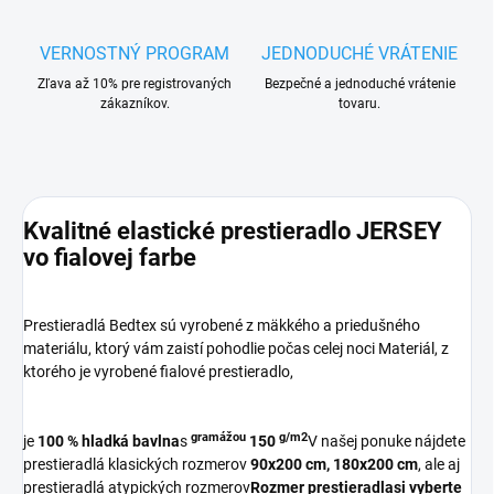
VERNOSTNÝ PROGRAM
JEDNODUCHÉ VRÁTENIE
Zľava až 10% pre registrovaných
Bezpečné a jednoduché vrátenie
zákazníkov.
tovaru.
Kvalitné elastické prestieradlo JERSEY
vo fialovej farbe
Prestieradlá Bedtex sú vyrobené z mäkkého a priedušného
materiálu, ktorý vám zaistí pohodlie počas celej noci Materiál, z
ktorého je vyrobené fialové prestieradlo,
gramážou
g/m2
j
e
100 % hladká bavlna
s
150
V našej ponuke nájdete
prestieradlá klasických rozmerov
90x200 cm,
180x200 cm
, ale aj
prestieradlá atypických rozmerov
Rozmer prestieradla
si vyberte