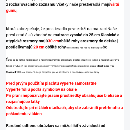
z rozbaľovacieho zoznamu
Všetky naše prestieradlá majú
všitú
gumu
,
ktorá zabezpečuje, že prestieradlo pevne drží na matraci Naše
prestieradlá sú vhodné na
matrace vysoké do 25 cm Klasické a
atypické rozmery majú
30 cm
obšité rohy
a
rozmery do
detskej
postieľky
majú
20 cm
obšité rohy
be
Prestieradlo na
dres vo fialovej far
f
arbe sa dá ľahko kombinovať s našimi bavlnenými obliečkami Bedtex
Môžete si vybrať z rôznych vzorov a
farieb a vytvoriť tak elegantný a moderný vzhľad svojej spálne
Naše obliečky majú
certifikát Oeko-Tex
Standard 100
, čo znamená, že je bezpečné pre vaše zdravie a neobsahuje škodlivé látky
Pred prvým použitím plachtu vyperte samostatne
Vyperte fóliu podľa symbolov na obale
Pri praní nepoužívajte pracie prostriedky obsahujúce bieliace a
rozjasňujúce látky
Odstreďujte pri nižších otáčkach, aby ste zabránili pretrhnutiu a
poškodeniu vlákien
Farebné odtiene obrázkov sa môžu líšiť v závislosti od