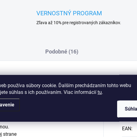
VERNOSTNÝ PROGRAM
Zľava až 10% pre registrovaných zákazníkov.
Podobné (16)
Dod
web používa súbory cookie. Ďalším prechádzaním tohto webu
jete súhlas s ich používaním. Viac informácií
tu
.
avenie
Súhl
Kategó
inou.
EAN
:
j strane