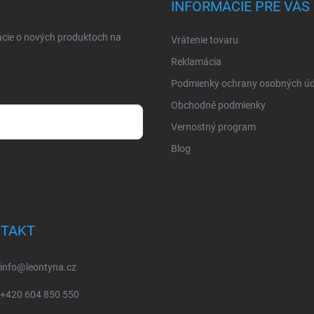
INFORMÁCIE PRE VÁS
ácie o nových produktoch na
Vrátenie tovaru
Reklamácia
Podmienky ochrany osobných úd
Obchodné podmienky
Vernostný program
Blog
osobných údajov
TAKT
info
@
leontyna.cz
+420 604 850 550