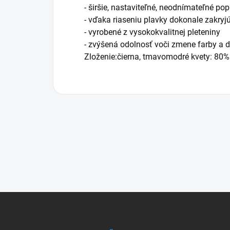
- širšie, nastaviteľné, neodnímateľné po
- vďaka riaseniu plavky dokonale zakryjú
- vyrobené z vysokokvalitnej pleteniny
- zvýšená odolnosť voči zmene farby a d
Zloženie:čierna, tmavomodré kvety: 80%
Z
á
p