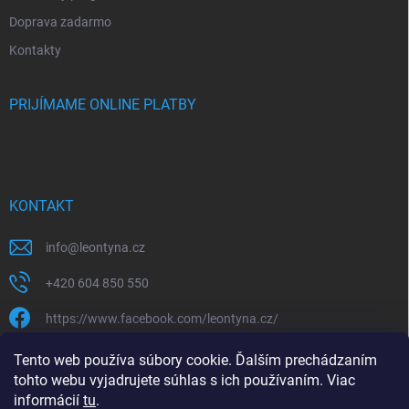
Doprava zadarmo
Kontakty
PRIJÍMAME ONLINE PLATBY
KONTAKT
info
@
leontyna.cz
+420 604 850 550
https://www.facebook.com/leontyna.cz/
leontyna.cz
Tento web používa súbory cookie. Ďalším prechádzaním
tohto webu vyjadrujete súhlas s ich používaním. Viac
@leontyna.cz
informácií
tu
.