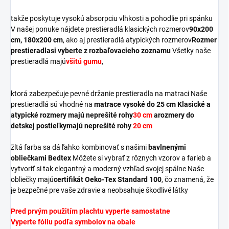
takže poskytuje vysokú absorpciu vlhkosti a pohodlie pri spánku
V našej ponuke nájdete prestieradlá klasických rozmerov
90x200
cm,
180x200 cm
, ako aj prestieradlá atypických rozmerov
Rozmer
prestieradla
si vyberte z rozbaľovacieho zoznamu
Všetky naše
prestieradlá majú
všitú gumu
,
ktorá zabezpečuje pevné držanie prestieradla na matraci Naše
prestieradlá sú vhodné na
matrace vysoké do 25 cm Klasické a
atypické rozmery majú neprešité rohy
30 cm
a
rozmery do
detskej postieľky
majú neprešité rohy
20 cm
žltá farba sa dá ľahko kombinovať s našimi
bavlnenými
obliečkami Bedtex
Môžete si vybrať z rôznych vzorov a farieb a
vytvoriť si tak elegantný a moderný vzhľad svojej spálne Naše
obliečky majú
certifikát Oeko-Tex Standard 100
, čo znamená, že
je bezpečné pre vaše zdravie a neobsahuje škodlivé látky
Pred prvým použitím plachtu vyperte samostatne
Vyperte fóliu podľa symbolov na obale