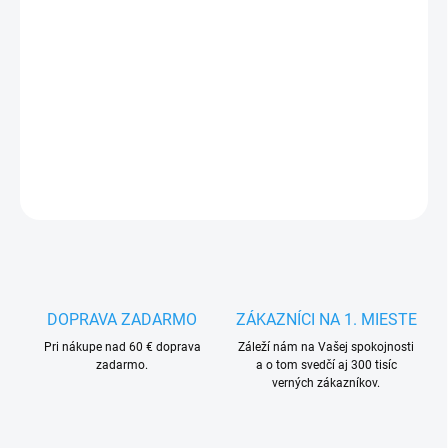
MÔŽEME DORUČIŤ DO:
14.8.2026
−
+
Pridať do košíka
DETAILNÉ INFORMÁCIE
OPÝTAŤ SA
STRÁŽIŤ
DOPRAVA ZADARMO
ZÁKAZNÍCI NA 1. MIESTE
Pri nákupe nad 60 € doprava
Záleží nám na Vašej spokojnosti
zadarmo.
a o tom svedčí aj 300 tisíc
verných zákazníkov.