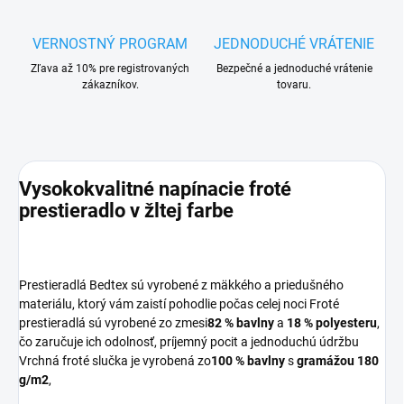
VERNOSTNÝ PROGRAM
JEDNODUCHÉ VRÁTENIE
Zľava až 10% pre registrovaných
Bezpečné a jednoduché vrátenie
zákazníkov.
tovaru.
Vysokokvalitné napínacie froté
prestieradlo v žltej farbe
Prestieradlá Bedtex sú vyrobené z mäkkého a priedušného
materiálu, ktorý vám zaistí pohodlie počas celej noci Froté
prestieradlá sú vyrobené zo zmesi
82 % bavlny
a
18 % polyesteru
,
čo zaručuje ich odolnosť, príjemný pocit a jednoduchú údržbu
Vrchná froté slučka je vyrobená zo
100 % bavlny
s
gramážou 180
g/m2
,