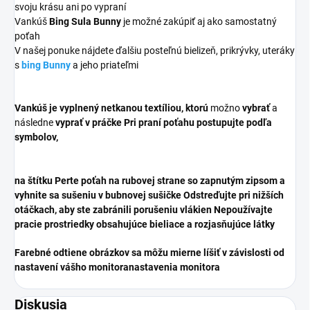
svoju krásu ani po vypraní
Vankúš
Bing Sula Bunny
je možné zakúpiť aj ako samostatný
poťah
V našej ponuke nájdete ďalšiu posteľnú bielizeň, prikrývky, uteráky
s
bing Bunny
a jeho priateľmi
Vankúš je vyplnený
netkanou textíliou, ktorú
možno
vybrať
a
následne
vyprať v práčke Pri praní poťahu postupujte podľa
symbolov,
na štítku Perte poťah na rubovej strane so zapnutým zipsom a
vyhnite sa sušeniu v bubnovej sušičke Odstreďujte pri nižších
otáčkach, aby ste zabránili porušeniu vlákien Nepoužívajte
pracie prostriedky obsahujúce bieliace a rozjasňujúce látky
Farebné odtiene obrázkov sa môžu mierne líšiť v závislosti od
nastavení vášho monitora
nastavenia monitora
Diskusia