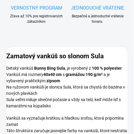
VERNOSTNÝ PROGRAM
JEDNODUCHÉ VRÁTENIE
Zľava až 10% pre registrovaných
Bezpečné a jednoduché vrátenie
zákazníkov.
tovaru.
Zamatový vankúš so slonom Sula
Detský vankúš
Bunny Bing Sula
,
je vyrobený z
100 % polyester
Vankúš má rozmery
40x40 cm
s
gramážou 190 g/m²
a je
vybavený praktickým
zipsom
Na ružovom vankúši je slonica Sula, ktorá sa chystá do bazéna v
nových plavkách
Sula veľmi miluje slnečné počasie a vždy sa teší, keď môže ísť s
kamarátmi na kúpalisko
Vankúš sa vyznačuje krátkou a hladkou srsťou, ktorá pripomína
zamat
Táto štruktúra zaručuje jasnejšie farby na vankúši, ktoré nestratia