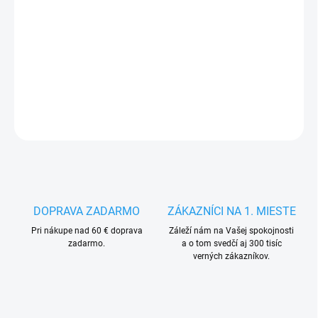
14.8.2026
−
+
Pridať do košíka
DETAILNÉ INFORMÁCIE
OPÝTAŤ SA
STRÁŽIŤ
DOPRAVA ZADARMO
ZÁKAZNÍCI NA 1. MIESTE
Pri nákupe nad 60 € doprava
Záleží nám na Vašej spokojnosti
zadarmo.
a o tom svedčí aj 300 tisíc
verných zákazníkov.