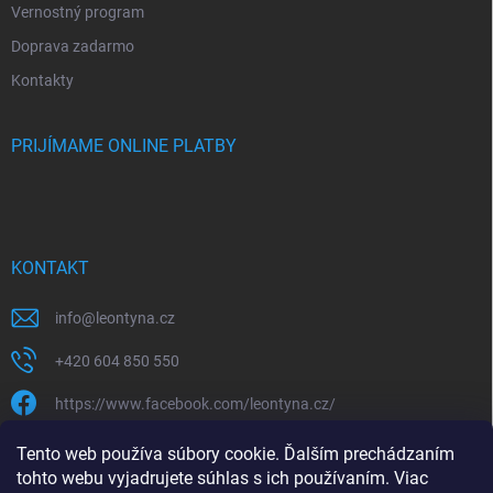
Vernostný program
Doprava zadarmo
Kontakty
PRIJÍMAME ONLINE PLATBY
KONTAKT
info
@
leontyna.cz
+420 604 850 550
https://www.facebook.com/leontyna.cz/
leontyna.cz
Tento web používa súbory cookie. Ďalším prechádzaním
tohto webu vyjadrujete súhlas s ich používaním. Viac
@leontyna.cz