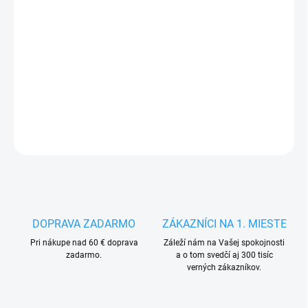
MÔŽEME
DORUČIŤ DO:
14.8.2026
−
+
Pridať do košíka
DETAILNÉ INFORMÁCIE
OPÝTAŤ SA
STRÁŽIŤ
DOPRAVA ZADARMO
ZÁKAZNÍCI NA 1. MIESTE
Pri nákupe nad 60 € doprava
Záleží nám na Vašej spokojnosti
zadarmo.
a o tom svedčí aj 300 tisíc
verných zákazníkov.