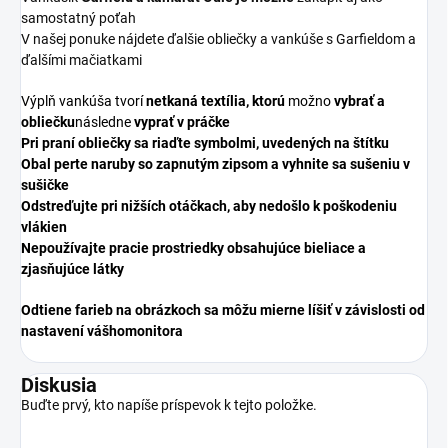
samostatný poťah
V našej ponuke nájdete ďalšie obliečky a vankúše s Garfieldom a
ďalšími mačiatkami
Výplň vankúša tvorí
netkaná textília, ktorú
možno
vybrať a
obliečku
následne
vyprať v práčke
Pri praní obliečky sa riaďte symbolmi, uvedených na štítku
Obal perte naruby so zapnutým zipsom a vyhnite sa sušeniu v
sušičke
Odstreďujte pri nižších otáčkach, aby nedošlo k poškodeniu
vlákien
Nepoužívajte pracie prostriedky obsahujúce bieliace a
zjasňujúce látky
Odtiene farieb na obrázkoch sa môžu mierne líšiť v závislosti od
nastavení vášho
monitora
Diskusia
Buďte prvý, kto napíše príspevok k tejto položke.