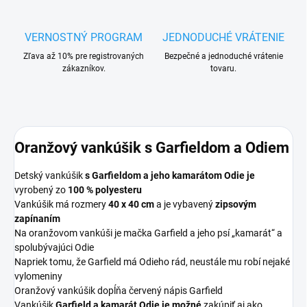
VERNOSTNÝ PROGRAM
JEDNODUCHÉ VRÁTENIE
Zľava až 10% pre registrovaných
Bezpečné a jednoduché vrátenie
zákazníkov.
tovaru.
Oranžový vankúšik s Garfieldom a Odiem
Detský vankúšik
s Garfieldom a jeho kamarátom Odie je
vyrobený zo
100 % polyesteru
Vankúšik má rozmery
40 x 40 cm
a je vybavený
zipsovým
zapínaním
Na oranžovom vankúši je mačka Garfield a jeho psí „kamarát“ a
spolubývajúci Odie
Napriek tomu, že Garfield má Odieho rád, neustále mu robí nejaké
vylomeniny
Oranžový vankúšik dopĺňa červený nápis Garfield
Vankúšik
Garfield a kamarát Odie je možné
zakúpiť aj ako