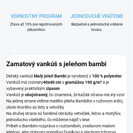
VERNOSTNÝ PROGRAM
JEDNODUCHÉ VRÁTENIE
Zľava až 10% pre registrovaných
Bezpečné a jednoduché vrátenie
zákazníkov.
tovaru.
Zamatový vankúš s jeleňom bambi
Detský vankúš
Malý jeleň Bambi
je vyrobený z
100 % polyester
Vankúš má rozmery
40x40 cm
s
gramážou 190 g/m²
a je
vybavený praktickým
zipsom
Vankúš je
obojstranný,
čo znamená, že každá strana má iný vzor
Na jednej strane vidíme malého jeleňa Bambiho v ružovom srdci,
okolo ktorého sú listy a vetvičky
Na druhej strane sú farebné obrázky vetvičiek, listov a motýľov,
jednoducho všetkého, čo môžeme nájsť v lese
Príbeh o Bambim rozpráva o roztomilom, zvedavom malom
jeleňovi, jeho dobrom priateľovi Dupíkovi a plachom tchorovi