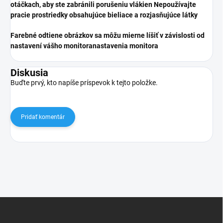
otáčkach, aby ste zabránili porušeniu vlákien Nepoužívajte
pracie prostriedky obsahujúce bieliace a rozjasňujúce látky
Farebné odtiene obrázkov sa môžu mierne líšiť v závislosti od
nastavení vášho monitora
nastavenia monitora
Diskusia
Buďte prvý, kto napíše príspevok k tejto položke.
Pridať komentár
Z
á