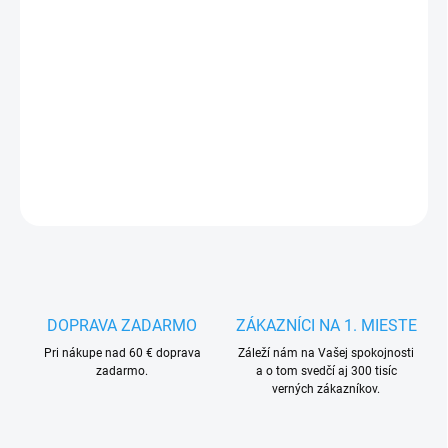
MÔŽEME
DORUČIŤ DO:
13.8.2026
−
+
Pridať do košíka
DETAILNÉ INFORMÁCIE
OPÝTAŤ SA
STRÁŽIŤ
DOPRAVA ZADARMO
ZÁKAZNÍCI NA 1. MIESTE
Pri nákupe nad 60 € doprava
Záleží nám na Vašej spokojnosti
zadarmo.
a o tom svedčí aj 300 tisíc
verných zákazníkov.