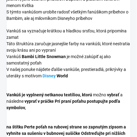
menom Kvítka
S týmto vankúšom urobíte radosť všetkým fanúšikom príbehov o
Bambim, ale aj milovníkom Disneyho príbehov
Vankúš sa vyznačuje krátkou a hladkou srsťou, ktorá pripomína
zamat
Táto štruktúra zaručuje jasnejšie farby na vankúši, ktoré nestratia
svoju krásu ani po vypraní
Vankúš
Bambi Little Snowman
je možné zakúpiť aj ako
samostatný poťah
V našej ponuke nájdete ďalšie vankúše, prestieradlá, prikrývky a
uteráky s motívom
Disney
World
Vankúš je vyplnený
netkanou textíliou, ktorú
možno
vybrať
a
následne
vyprať v práčke Pri praní poťahu postupujte podľa
symbolov,
na štítku Perte poťah na rubovej strane so zapnutým zipsom a
vyhnite sa sušeniu v bubnovej sušičke Odstreďujte pri nižších