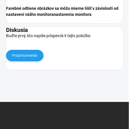
Farebné odtiene obrázkov sa môžu mierne líšiť v závislosti od
nastavení vášho monitora
nastavenia monitora
Diskusia
Buďte prvý, kto napíše príspevok k tejto položke.
Pridať komentár
Z
á
p
ä