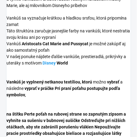
Marie, ale aj milovníkom Disneyho príbehov
Vankúš sa vyznačuje krátkou a hladkou srsťou, ktorá pripomína
zamat
Táto štruktúra zaručuje jasnejšie farby na vankúši, ktoré nestratia
svoju krásu ani po vypraní
Vankúš
Aristocats Cat Marie and Pussycat
je možné zakúpiť aj
ako samostatný poťah
V našej ponuke nájdete ďalšie vankúše, prestieradlá, prikrývky a
uteráky s motívom
Disney
World
Vankúš je vyplnený
netkanou textíliou, ktorú
možno
vybrať
a
následne
vyprať v práčke Pri praní poťahu postupujte podľa
symbolov,
na štítku Perte poťah na rubovej strane so zapnutým zipsom a
vyhnite sa sušeniu v bubnovej sušičke Odstreďujte pri nižších
otáčkach, aby ste zabránili porušeniu vlákien Nepoužívajte
pracie prostriedky obsahujúce bieliace a rozjasňujúce látky