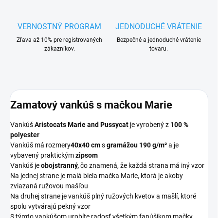
VERNOSTNÝ PROGRAM
JEDNODUCHÉ VRÁTENIE
Zľava až 10% pre registrovaných
Bezpečné a jednoduché vrátenie
zákazníkov.
tovaru.
Zamatový vankúš s mačkou Marie
Vankúš
Aristocats Marie and Pussycat
je vyrobený z
100 %
polyester
Vankúš má rozmery
40x40 cm
s
gramážou 190 g/m²
a je
vybavený praktickým
zipsom
Vankúš je
obojstranný,
čo znamená, že každá strana má iný vzor
Na jednej strane je malá biela mačka Marie, ktorá je akoby
zviazaná ružovou mašľou
Na druhej strane je vankúš plný ružových kvetov a mašlí, ktoré
spolu vytvárajú pekný vzor
S týmto vankúšom urobíte radosť všetkým fanúšikom mačky