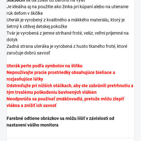
Je ideálna aj na použitie ako žinka pri kúpaní alebo na utieranie
rúk deťom v škôlke
Uterák je vyrobený z kvalitného a mäkkého materiálu, ktorý je
šetrný k citlivej detskej pokožke
Tvár je vyrobená z
jemne strihané froté, velúr, veľmi príjemné na
dotyk
Zadná strana uteráka je vyrobená z husto tkaného froté, ktoré
zaručuje dobrú savosť
Uterák perte podľa symbolov na štítku
Nepoužívajte pracie prostriedky obsahujúce bieliace a
rozjasňujúce látky
Odstreďujte pri nižších otáčkach, aby ste zabránili pretrhnutiu a
tým trvalému poškodeniu bavlnených vlákien
Neodporúča sa používať zmäkčovadlá, pretože môžu zlepiť
vlákna a znížiť ich savosť
Farebné odtiene obrázkov sa môžu líšiť v závislosti od
nastavení vášho monitora