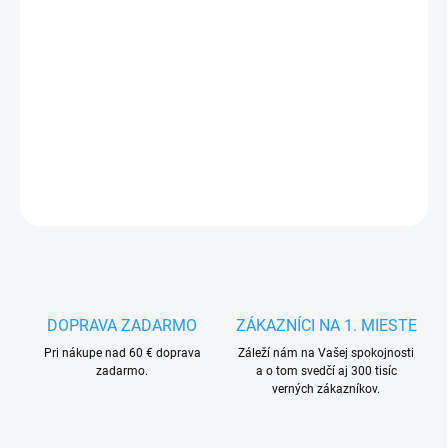
MÔŽEME
DORUČIŤ DO:
14.8.2026
−
+
Pridať do košíka
DETAILNÉ INFORMÁCIE
OPÝTAŤ SA
STRÁŽIŤ
DOPRAVA ZADARMO
ZÁKAZNÍCI NA 1. MIESTE
Pri nákupe nad 60 € doprava
Záleží nám na Vašej spokojnosti
zadarmo.
a o tom svedčí aj 300 tisíc
verných zákazníkov.