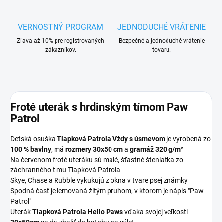
VERNOSTNÝ PROGRAM
JEDNODUCHÉ VRÁTENIE
Zľava až 10% pre registrovaných
Bezpečné a jednoduché vrátenie
zákazníkov.
tovaru.
Froté uterák s hrdinským tímom Paw
Patrol
Detská osuška
Tlapková Patrola Vždy s úsmevom
je vyrobená zo
100 % bavlny
, má
rozmery 30x50 cm
a
gramáž 320 g/m²
Na červenom froté uteráku sú malé, šťastné šteniatka zo
záchranného tímu Tlapková Patrola
Skye, Chase a Rubble vykukujú z okna v tvare psej známky
Spodná časť je lemovaná žltým pruhom, v ktorom je nápis "Paw
Patrol"
Uterák
Tlapková Patrola Hello Paws
vďaka svojej veľkosti
30x50cm
sa dá zbaliť do batohu na výlet