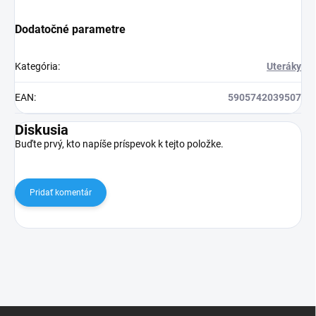
Dodatočné parametre
Kategória
:
Uteráky
EAN
:
5905742039507
Diskusia
Buďte prvý, kto napíše príspevok k tejto položke.
Pridať komentár
Z