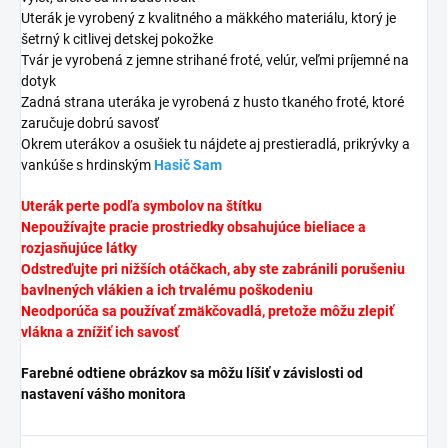
Uterák je vyrobený z kvalitného a mäkkého materiálu, ktorý je
šetrný k citlivej detskej pokožke
Tvár je vyrobená z
jemne strihané froté, velúr, veľmi príjemné na
dotyk
Zadná strana uteráka je vyrobená z husto tkaného froté, ktoré
zaručuje dobrú savosť
Okrem uterákov a osušiek tu nájdete aj prestieradlá, prikrývky a
vankúše s hrdinským
Hasič Sam
Uterák perte podľa symbolov na štítku
Nepoužívajte pracie prostriedky obsahujúce bieliace a
rozjasňujúce látky
Odstreďujte pri nižších otáčkach, aby ste zabránili porušeniu
bavlnených vlákien a ich trvalému poškodeniu
Neodporúča sa používať zmäkčovadlá, pretože môžu zlepiť
vlákna a znížiť ich savosť
Farebné odtiene obrázkov sa môžu líšiť v závislosti od
nastavení vášho monitora