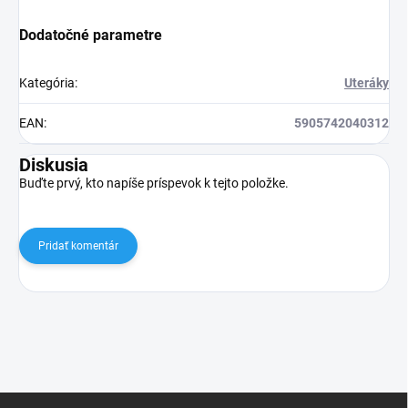
Dodatočné parametre
Kategória
:
Uteráky
EAN
:
5905742040312
Diskusia
Buďte prvý, kto napíše príspevok k tejto položke.
Pridať komentár
Z