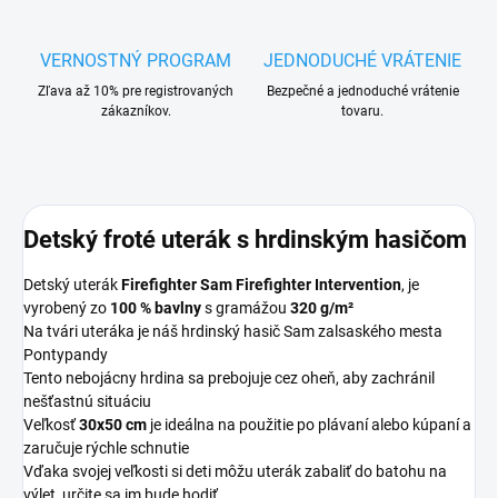
VERNOSTNÝ PROGRAM
JEDNODUCHÉ VRÁTENIE
Zľava až 10% pre registrovaných
Bezpečné a jednoduché vrátenie
zákazníkov.
tovaru.
Detský froté uterák s hrdinským hasičom
Detský uterák
Firefighter Sam Firefighter Intervention
, je
vyrobený zo
100 % bavlny
s gramážou
320 g/m²
Na tvári uteráka je náš hrdinský hasič Sam z
alsaského mesta
Pontypandy
Tento nebojácny hrdina sa prebojuje cez oheň, aby zachránil
nešťastnú situáciu
Veľkosť
30x50 cm
je ideálna na použitie po plávaní alebo kúpaní a
zaručuje rýchle schnutie
Vďaka svojej veľkosti si deti môžu uterák zabaliť do batohu na
výlet, určite sa im bude hodiť