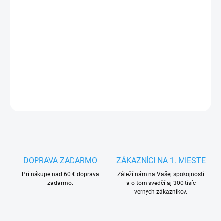
MÔŽEME
DORUČIŤ DO:
14.8.2026
−
+
Pridať do košíka
DETAILNÉ INFORMÁCIE
OPÝTAŤ SA
STRÁŽIŤ
DOPRAVA ZADARMO
ZÁKAZNÍCI NA 1. MIESTE
Pri nákupe nad 60 € doprava
Záleží nám na Vašej spokojnosti
zadarmo.
a o tom svedčí aj 300 tisíc
verných zákazníkov.