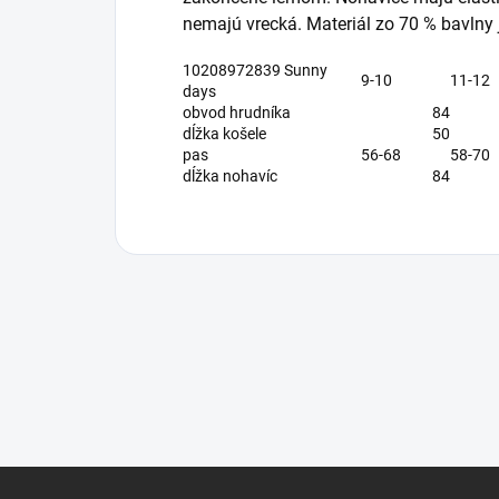
nemajú vrecká. Materiál zo 70 % bavlny 
10208972839 Sunny
9-10
11-12
days
obvod hrudníka
84
dĺžka košele
50
pas
56-68
58-70
dĺžka nohavíc
84
Z