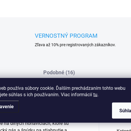
VERNOSTNÝ PROGRAM
Zľava až 10% pre registrovaných zákazníkov.
Podobné (16)
web používa súbory cookie. Ďalším prechádzaním tohto webu
jete súhlas s ich používaním. Viac informácií
tu
.
é pyžamo pozostáva z trička s dlhým
Dod
avenie
kinového typu je veľký obrázok psa a
Súhl
má v spodnej časti gumu so šnúrkou na
e na dlhých nohaviciach, ktoré sú
ký pás a šnúrku na stiahnutie a