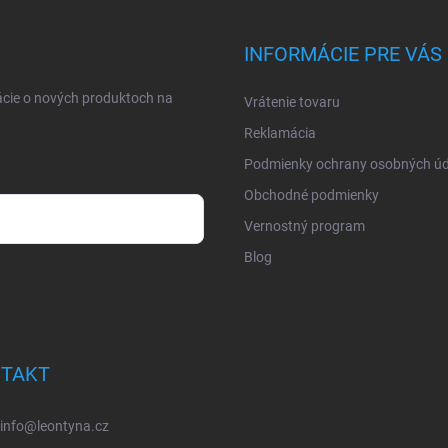
INFORMÁCIE PRE VÁS
ácie o nových produktoch na
Vrátenie tovaru
Reklamácia
Podmienky ochrany osobných úd
Obchodné podmienky
Vernostný program
Blog
osobných údajov
TAKT
info
@
leontyna.cz