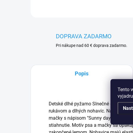
DOPRAVA ZADARMO
Pri nákupe nad 60 € doprava zadarmo.
Popis
Tento 
vyjadru
Detské dlhé pyžamo Slnečné dni. Detsk
Nast
rukávom a dlhých nohavíc. Na tričku mi
mačky s nápisom "Sunny days". Tričko 
stiahnutie. Motív psa a mačky sa opakuj
zakončené lemom. Nohavice majú elastic