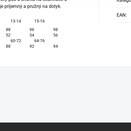
Kategó
je príjemný a pružný na dotyk.
EAN
:
13-14
15-16
88
96
98
52
54
56
60-72
64-76
88
92
94