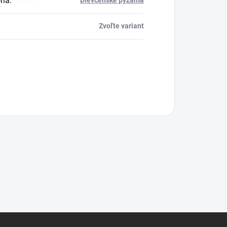
ria
:
Dievčenské pyžamá
Zvoľte variant