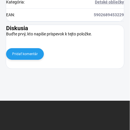
Kategória
:
Detské obliečky
EAN
:
5902689453229
Diskusia
Buďte prvý, kto napíše príspevok k tejto položke.
Pridať komentár
Z
á
p
ä
t