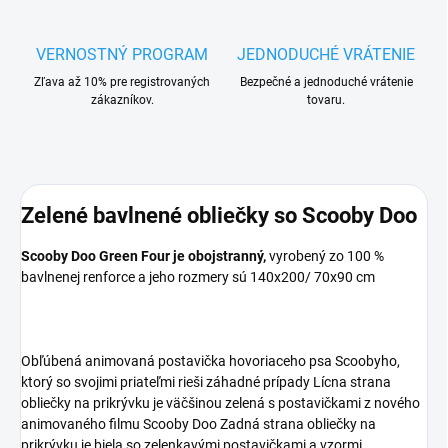
VERNOSTNÝ PROGRAM
JEDNODUCHÉ VRÁTENIE
Zľava až 10% pre registrovaných
Bezpečné a jednoduché vrátenie
zákazníkov.
tovaru.
Zelené bavlnené obliečky so Scooby Doo
Scooby Doo Green Four je obojstranný,
vyrobený zo 100 %
bavlnenej renforce a jeho rozmery sú 140x200/ 70x90 cm
Obľúbená animovaná postavička hovoriaceho psa Scoobyho,
ktorý so svojimi priateľmi rieši záhadné prípady Lícna strana
obliečky na prikrývku je väčšinou zelená s postavičkami z nového
animovaného filmu Scooby Doo Zadná strana obliečky na
prikrývku je biela so zelenkavými postavičkami a vzormi