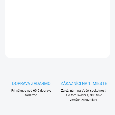
MÔŽEME
DORUČIŤ DO:
14.8.2026
−
+
Pridať do košíka
DETAILNÉ INFORMÁCIE
OPÝTAŤ SA
STRÁŽIŤ
DOPRAVA ZADARMO
ZÁKAZNÍCI NA 1. MIESTE
Pri nákupe nad 60 € doprava
Záleží nám na Vašej spokojnosti
zadarmo.
a o tom svedčí aj 300 tisíc
verných zákazníkov.