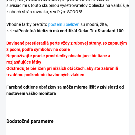
súvisiacimi s touto skupinou vyšetrovateľov Obliečka na vankúš je
z oboch strán rovnaká, s veľkým SCOOB!
Vhodné farby pre túto
posteľnú bielizeň
sú modrá, žltá,
zelená
Posteľná bielizeň má certifikát Oeko-Tex Standard 100
Bavlnené prestieradlá perte vždy z rubovej strany, so zapnutým
zipsom, podľa symbolov na obale
Nepoužívajte pracie prostriedky obsahujúce bieliace a
rozjasňujúce látky
Odstreďujte bielizeň pri nižších otáčkach, aby ste zabránili
trvalému poškodeniu bavlnených vlákien
Farebné odtiene obrázkov sa môžu mierne líšiť v závislosti od
nastavení vášho monitora
Dodatočné parametre