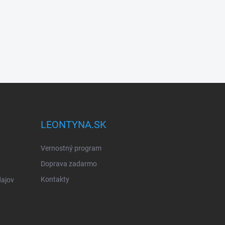
LEONTYNA.SK
Vernostný program
Doprava zadarmo
Kontakty
ajov