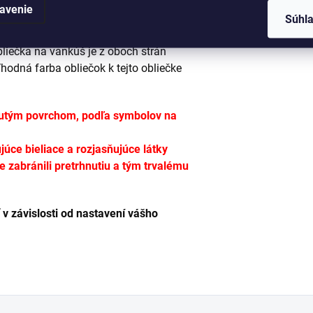
avenie
Súhl
je modrá, s obrázkami pozostatkov
Obliečka na vankúš je z oboch strán
hodná farba obliečok k tejto obliečke
pnutým povrchom, podľa symbolov na
úce bieliace a rozjasňujúce látky
te zabránili pretrhnutiu a tým trvalému
 v závislosti od nastavení vášho