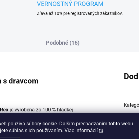
VERNOSTNÝ PROGRAM
Zľava až 10% pre registrovaných zákazníkov.
Podobné (16)
Dod
ň s dravcom
Kategó
T-Rex
je vyrobená zo 100 % hladkej
ľná bielizeň má rozmery 140x200/
EAN
:
web používa súbory cookie. Ďalším prechádzaním tohto webu
ojí" najväčší jašter a suchozemský
jete súhlas s ich používaním. Viac informácií
tu
.