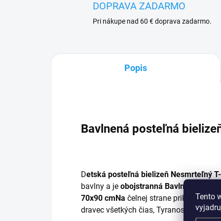
DOPRAVA ZADARMO
Pri nákupe nad 60 € doprava zadarmo.
Popis
Bavlnená posteľná bielize
D
etská posteľná bielizeň Nesmrteľný 
bavlny a je
obojstranná Bavlnená poste
Tento 
70x90 cm
Na
čelnej strane prikrývky "st
vyjadru
dravec všetkých čias, Tyranosaurus Rex,