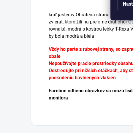
Nast
kráľ jašterov Obrátená strana obliečky 
zvierat, ktoré žili na prelome druhohôr 
rovnaká, modrá s kostrou lebky T-Rexa V
by bola modrá a biela
Vždy ho perte z rubovej strany, so za
obale
Nepoužívajte pracie prostriedky obsahuj
Odstreďujte pri nižších otáčkach, aby s
poškodeniu bavlnených vlákien
Farebné odtiene obrázkov sa môžu líšiť
monitora