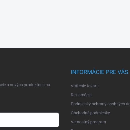
INFORMÁCIE PRE VÁS
ácie o nových produktoch na
Vrátenie tovaru
Reklamácia
Podmienky ochrany osobných úd
Obchodné podmienky
Vernostný program