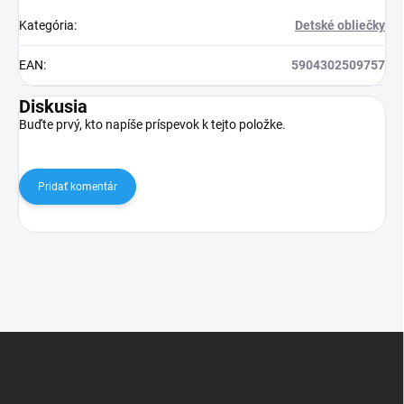
Kategória
:
Detské obliečky
EAN
:
5904302509757
Diskusia
Buďte prvý, kto napíše príspevok k tejto položke.
Pridať komentár
Z
á
p
ä