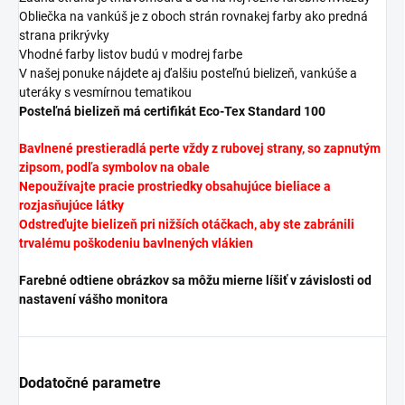
Obliečka na vankúš je z oboch strán rovnakej farby ako predná
strana prikrývky
Vhodné farby listov budú v modrej farbe
V našej ponuke nájdete aj ďalšiu posteľnú bielizeň, vankúše a
uteráky s vesmírnou tematikou
Posteľná bielizeň má certifikát Eco-Tex Standard 100
Bavlnené prestieradlá perte vždy z rubovej strany, so zapnutým
zipsom, podľa symbolov na obale
Nepoužívajte pracie prostriedky obsahujúce bieliace a
rozjasňujúce látky
Odstreďujte bielizeň pri nižších otáčkach, aby ste zabránili
trvalému poškodeniu bavlnených vlákien
Farebné odtiene obrázkov sa môžu mierne líšiť v závislosti od
nastavení vášho monitora
Dodatočné parametre