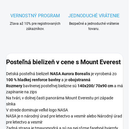
VERNOSTNÝ PROGRAM
JEDNODUCHÉ VRÁTENIE
Zľava až 10% pre registrovaných
Bezpečné a jednoduché vrátenie
zákazníkov.
tovaru.
Posteľná bielizeň v cene s Mount Everest
Detská posteľná bielizeň
NASA Aurora Borealis
je vyrobená zo
100 % hladkej renforce bavlny
a je
obojstranná
Rozmery
bavlnenej posteľnej bielizne sú
140x200/ 70x90 cm
a má
zapínanie na zips
Na tvári, v dolnej časti
panoráma Mount Everestu pri západe
slnka
V strede dominuje veľké logo NASA
NASA je n
národný úrad pre letectvo a vesmír alebo Národný úrad
pre letectvo a vesmír
Zadná strana je tmavomodrá a sú na nej rôzne farebné hviezdy