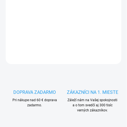
MÔŽEME
DORUČIŤ DO:
14.8.2026
−
+
Pridať do košíka
DETAILNÉ INFORMÁCIE
OPÝTAŤ SA
STRÁŽIŤ
DOPRAVA ZADARMO
ZÁKAZNÍCI NA 1. MIESTE
Pri nákupe nad 60 € doprava
Záleží nám na Vašej spokojnosti
zadarmo.
a o tom svedčí aj 300 tisíc
verných zákazníkov.