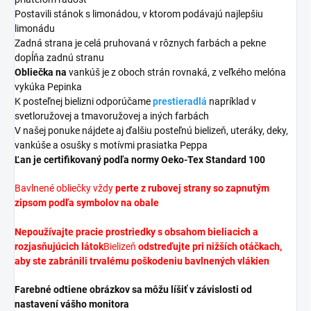
Postavili stánok s limonádou, v ktorom podávajú najlepšiu
limonádu
Zadná strana je celá pruhovaná v rôznych farbách a pekne
dopĺňa zadnú stranu
Obliečka na
vankúš je z oboch strán rovnaká, z veľkého melóna
vykúka Pepinka
K posteľnej bielizni odporúčame
prestieradlá
napríklad v
svetloružovej a tmavoružovej a iných farbách
V našej ponuke nájdete aj ďalšiu posteľnú bielizeň, uteráky, deky,
vankúše a osušky s motívmi prasiatka Peppa
Ľan je certifikovaný podľa normy Oeko-Tex Standard 100
Bavlnené obliečky vždy
perte z rubovej strany so zapnutým
zipsom podľa symbolov na obale
Nepoužívajte pracie prostriedky s obsahom bieliacich a
rozjasňujúcich látok
Bielizeň
odstreďujte pri nižších otáčkach,
aby ste zabránili trvalému poškodeniu bavlnených vlákien
Farebné odtiene obrázkov sa môžu líšiť v závislosti od
nastavení vášho monitora