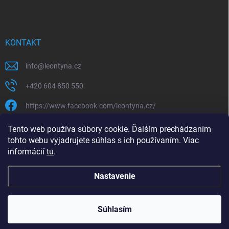
KONTAKT
info
@
leontyna.cz
+420 604 850 550
https://www.facebook.com/leontyna.cz/
leontyna.cz
Tento web používa súbory cookie. Ďalším prechádzaním
tohto webu vyjadrujete súhlas s ich používaním. Viac
@leontyna.cz
informácií
tu
.
Nastavenie
Copyright 2026
Leontyna.sk
. Všetky práva vyhradené.
Súhlasím
Vytvoril Shoptet