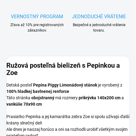
VERNOSTNÝ PROGRAM
JEDNODUCHÉ VRÁTENIE
Zľava až 10% pre registrovaných
Bezpečné a jednoduché vrátenie
zákazníkov.
tovaru.
Ružová posteľná bielizeň s Pepinkou a
Zoe
Detská posteľ
Pepina Piggy Limonádový stánok
je vyrobený z
100% hladkej bavlnenej renforce
Táto stránka
obojstranný
má rozmery
prikrývka 140x200 cm
a
vankúše 70x90 cm
Prasiatko Pepinka a jej kamarátka zebra Zoe si spolu užívajú ďalší
krásny slnečný deň
Ale dnes je naozaj horúco a oni sa rozhodli urobiť všetkým svojim
priateľom radosť