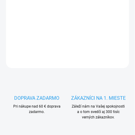
MÔŽEME
DORUČIŤ DO:
14.8.2026
−
+
Pridať do košíka
DETAILNÉ INFORMÁCIE
OPÝTAŤ SA
STRÁŽIŤ
DOPRAVA ZADARMO
ZÁKAZNÍCI NA 1. MIESTE
Pri nákupe nad 60 € doprava
Záleží nám na Vašej spokojnosti
zadarmo.
a o tom svedčí aj 300 tisíc
verných zákazníkov.