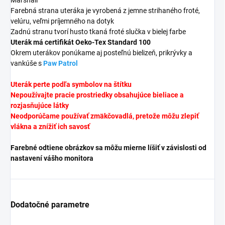
Farebná strana uteráka je vyrobená z jemne strihaného froté,
velúru, veľmi príjemného na dotyk
Zadnú stranu tvorí husto tkaná froté slučka v bielej farbe
Uterák má certifikát Oeko-Tex Standard 100
Okrem uterákov ponúkame aj posteľnú bielizeň, prikrývky a
vankúše s
Paw Patrol
Uterák
perte podľa symbolov na štítku
Nepoužívajte pracie prostriedky obsahujúce bieliace a
rozjasňujúce látky
Neodporúčame používať zmäkčovadlá, pretože môžu zlepiť
vlákna a znížiť ich savosť
Farebné odtiene obrázkov sa môžu mierne líšiť v závislosti od
nastavení vášho monitora
Dodatočné parametre