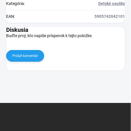
Kategória
:
Detské osušky
EAN
:
5905742042101
Diskusia
Buďte prvý, kto napíše príspevok k tejto položke.
Pridať komentár
Z
á
p
ä