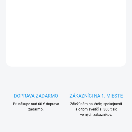
MÔŽEME
DORUČIŤ DO:
14.8.2026
−
+
Pridať do košíka
DETAILNÉ INFORMÁCIE
OPÝTAŤ SA
STRÁŽIŤ
DOPRAVA ZADARMO
ZÁKAZNÍCI NA 1. MIESTE
Pri nákupe nad 60 € doprava
Záleží nám na Vašej spokojnosti
zadarmo.
a o tom svedčí aj 300 tisíc
verných zákazníkov.