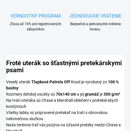
VERNOSTNÝ PROGRAM
JEDNODUCHÉ VRÁTENIE
Zľava až 10% pre registrovaných
Bezpečné a jednoduché vrátenie
zákazníkov.
tovaru.
Froté uterák so šťastnými pretekárskymi
psami
Veselý uterák
Tlapková Patrola Off
Road je vyrobený zo
100 %
bavlny
Rozmery detskej osušky sú
70x140 cm
a jej
gramáž
je
300 g/m²
Na tvári uteráka sú Chase a Marshall oblečení v pretekárskych
kostýmoch
Všetky labky sú pripravené pretekať na trati s obrovskou
nekonečnou slučkou
Naša terénna trať vás pozýva na úžasné preteky medzi Chase a
Marshall