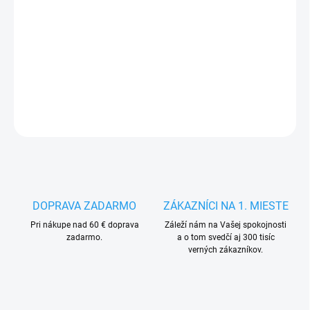
14.8.2026
−
+
Pridať do košíka
DETAILNÉ INFORMÁCIE
OPÝTAŤ SA
STRÁŽIŤ
DOPRAVA ZADARMO
ZÁKAZNÍCI NA 1. MIESTE
Pri nákupe nad 60 € doprava
Záleží nám na Vašej spokojnosti
zadarmo.
a o tom svedčí aj 300 tisíc
verných zákazníkov.