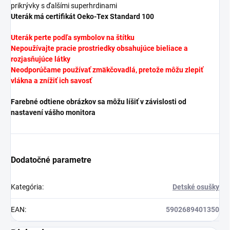
prikrývky s ďalšími superhrdinami
Uterák má certifikát Oeko-Tex Standard 100
Uterák
perte podľa symbolov na štítku
Nepoužívajte pracie prostriedky obsahujúce bieliace a
rozjasňujúce látky
Neodporúčame používať zmäkčovadlá, pretože môžu zlepiť
vlákna a znížiť ich savosť
Farebné odtiene obrázkov sa môžu líšiť v závislosti od
nastavení vášho monitora
Dodatočné parametre
Kategória
:
Detské osušky
EAN
:
5902689401350