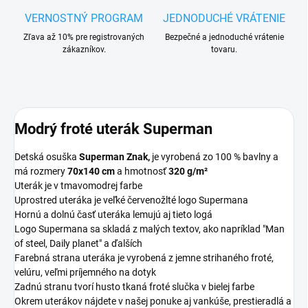
VERNOSTNÝ PROGRAM
JEDNODUCHÉ VRÁTENIE
Zľava až 10% pre registrovaných
Bezpečné a jednoduché vrátenie
zákazníkov.
tovaru.
Modrý froté uterák Superman
Detská osuška
Superman Znak,
je vyrobená zo 100 % bavlny a
má rozmery
70x140 cm
a hmotnosť
320 g/m²
Uterák je v tmavomodrej farbe
Uprostred uteráka je veľké červenožlté logo Supermana
Hornú a dolnú časť uteráka lemujú aj tieto logá
Logo Supermana sa skladá z malých textov, ako napríklad "Man
of steel, Daily planet" a ďalších
Farebná strana uteráka je vyrobená z jemne strihaného froté,
velúru, veľmi príjemného na dotyk
Zadnú stranu tvorí husto tkaná froté slučka v bielej farbe
Okrem uterákov nájdete v našej ponuke aj vankúše, prestieradlá a