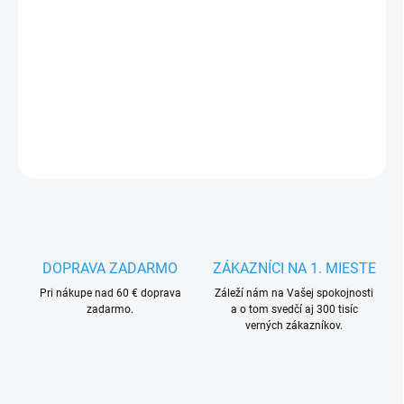
17.8.2026
−
+
Pridať do košíka
DETAILNÉ INFORMÁCIE
OPÝTAŤ SA
STRÁŽIŤ
DOPRAVA ZADARMO
ZÁKAZNÍCI NA 1. MIESTE
Pri nákupe nad 60 € doprava
Záleží nám na Vašej spokojnosti
zadarmo.
a o tom svedčí aj 300 tisíc
verných zákazníkov.