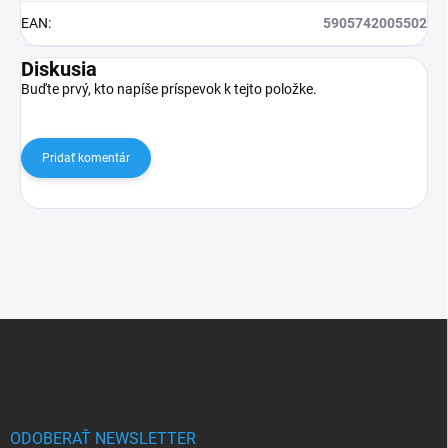
EAN
:
5905742005502
Diskusia
Buďte prvý, kto napíše príspevok k tejto položke.
Pridať komentár
Z
á
p
ä
t
i
ODOBERAŤ NEWSLETTER