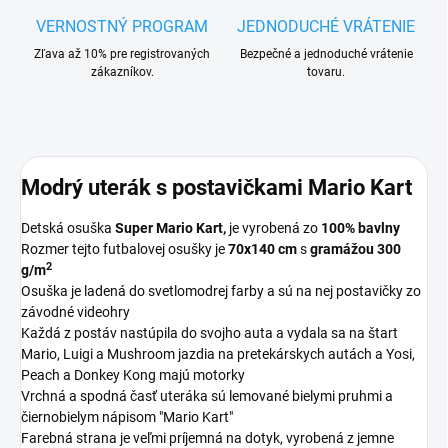
VERNOSTNÝ PROGRAM
JEDNODUCHÉ VRÁTENIE
Zľava až 10% pre registrovaných
Bezpečné a jednoduché vrátenie
zákazníkov.
tovaru.
Modrý uterák s postavičkami Mario Kart
Detská osuška
Super Mario Kart,
je vyrobená zo
100% bavlny
Rozmer tejto futbalovej osušky je
70x140 cm
s
gramážou 300
2
g/m
Osuška je ladená do svetlomodrej farby a sú na nej postavičky zo
závodné videohry
Každá z postáv nastúpila do svojho auta a vydala sa na štart
Mario, Luigi a Mushroom jazdia na pretekárskych autách a Yosi,
Peach a Donkey Kong majú motorky
Vrchná a spodná časť uteráka sú lemované bielymi pruhmi a
čiernobielym nápisom "Mario Kart"
Farebná strana je veľmi príjemná na dotyk, vyrobená z jemne