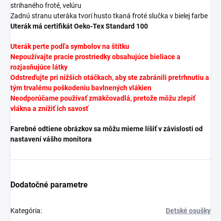
strihaného froté, velúru
Zadnú stranu uteráka tvorí husto tkaná froté slučka v bielej farbe
Uterák má certifikát Oeko-Tex Standard 100
Uterák perte podľa symbolov na štítku
Nepoužívajte pracie prostriedky obsahujúce bieliace a
rozjasňujúce látky
Odstreďujte pri nižších otáčkach, aby ste zabránili pretrhnutiu a
tým trvalému poškodeniu bavlnených vlákien
Neodporúčame používať zmäkčovadlá, pretože môžu zlepiť
vlákna a znížiť ich savosť
Farebné odtiene obrázkov sa môžu mierne líšiť v závislosti od
nastavení vášho monitora
Dodatočné parametre
Kategória
:
Detské osušky