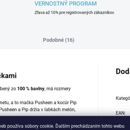
VERNOSTNÝ PROGRAM
Zľava až 10% pre registrovaných zákazníkov.
Podobné (16)
Dod
čkami
obený zo
100 % bavlny
, má rozmery
Kategó
netu, a to mačka Pusheen a kocúr Pip
 Pusheen a Pip držia v labkách melón,
EAN
:
ojej veľkosti
30x50cm
sa dá zbaliť do
web používa súbory cookie. Ďalším prechádzaním tohto webu