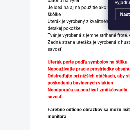
batohu na výlet
vyjadru
Je ideálna aj na použitie ako žinka pri 
škôlke
Nast
Uterák je vyrobený z kvalitného a mäkkého
detskej pokožke
Tvár je vyrobená z
jemne strihané froté, 
Zadná strana uteráka je vyrobená z hust
savosť
Uterák perte podľa symbolov na štítku
Nepoužívajte pracie prostriedky obsahuj
Odstreďujte pri nižších otáčkach, aby s
poškodeniu bavlnených vlákien
Neodporúča sa používať zmäkčovadlá, pr
savosť
Farebné odtiene obrázkov sa môžu líšiť
monitora