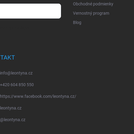
Obchodné podmienky
Vernostný program
Blog
osobných údajov
TAKT
info
@
leontyna.cz
+420 604 850 550
https://www.facebook.com/leontyna.cz/
leontyna.cz
@leontyna.cz