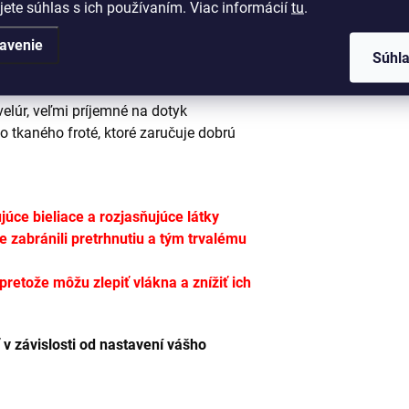
jete súhlas s ich používaním. Viac informácií
tu
.
kúpaní alebo na utieranie rúk deťom v
avenie
Súhl
 materiálu, ktorý je šetrný k citlivej
velúr, veľmi príjemné na dotyk
o tkaného froté, ktoré zaručuje dobrú
úce bieliace a rozjasňujúce látky
te zabránili pretrhnutiu a tým trvalému
etože môžu zlepiť vlákna a znížiť ich
 v závislosti od nastavení vášho