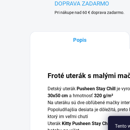
DOPRAVA ZADARMO
Pri nákupe nad 60 € doprava zadarmo.
Popis
Froté uterák s malými ma
Detský uterák
Pusheen Stay Chill
je vyr
30x50 cm
a hmotnosť
320 g/m²
Na uteráku sú dve obľúbené mačky inter
Popoludňajšia desiata je dôležitá, preto
ktorý im veľmi chutí
Uterák
Kitty Pusheen Stay Chill
vďaka sv
Tento 