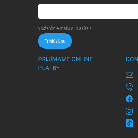
Vložením e-mailu súhlasíte s
podmienkami ochrany 
Prihlásiť sa
PRIJÍMAME ONLINE
KON
PLATBY